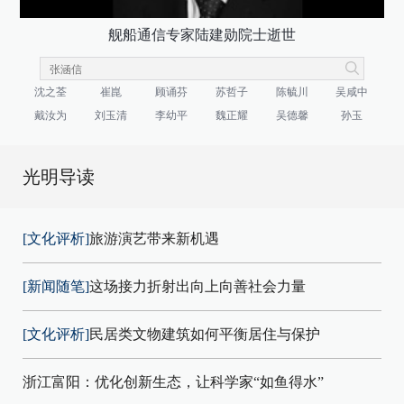
舰船通信专家陆建勋院士逝世
沈之荃
崔崑
顾诵芬
苏哲子
陈毓川
吴咸中
戴汝为
刘玉清
李幼平
魏正耀
吴德馨
孙玉
光明导读
[文化评析]
旅游演艺带来新机遇
[新闻随笔]
这场接力折射出向上向善社会力量
[文化评析]
民居类文物建筑如何平衡居住与保护
浙江富阳：优化创新生态，让科学家“如鱼得水”