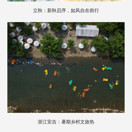
立秋：新秋启序，如风自在前行
浙江安吉：暑期乡村文旅热