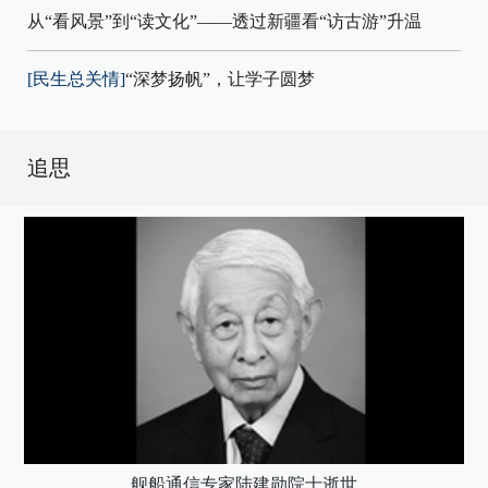
从“看风景”到“读文化”——透过新疆看“访古游”升温
[民生总关情]
“深梦扬帆”，让学子圆梦
追思
舰船通信专家陆建勋院士逝世