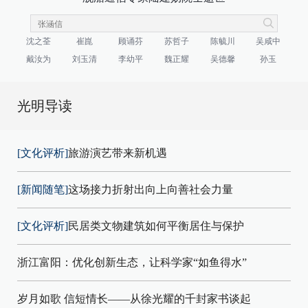
沈之荃
崔崑
顾诵芬
苏哲子
陈毓川
吴咸中
戴汝为
刘玉清
李幼平
魏正耀
吴德馨
孙玉
光明导读
[文化评析]
旅游演艺带来新机遇
[新闻随笔]
这场接力折射出向上向善社会力量
[文化评析]
民居类文物建筑如何平衡居住与保护
浙江富阳：优化创新生态，让科学家“如鱼得水”
岁月如歌 信短情长——从徐光耀的千封家书谈起