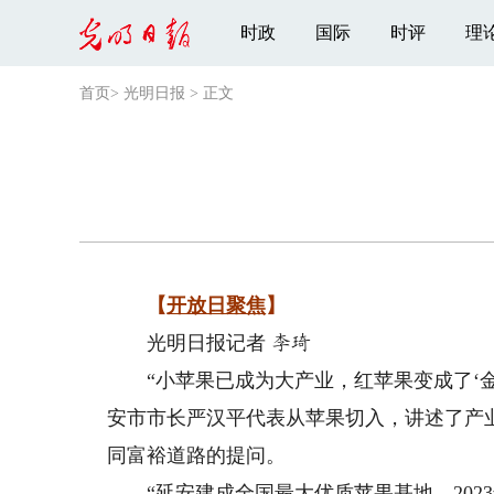
时政
国际
时评
理
首页
>
光明日报
>
正文
【
开放日聚焦
】
光明日报记者
李琦
“小苹果已成为大产业，红苹果变成了‘金苹
安市市长严汉平代表从苹果切入，讲述了产
同富裕道路的提问。
“延安建成全国最大优质苹果基地，2023年苹