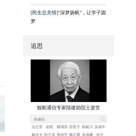
[民生总关情]
“深梦扬帆”，让学子圆
梦
追思
舰船通信专家陆建勋院士逝世
沈之荃
崔崑
顾诵芬
苏哲子
陈毓川
吴咸中
戴汝为
刘玉清
李幼平
魏正耀
吴德馨
孙玉