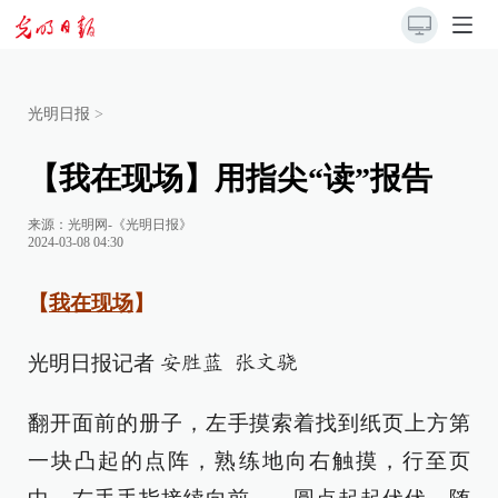
光明日报
>
【我在现场】用指尖“读”报告
来源：
光明网-《光明日报》
2024-03-08 04:30
【
我在现场
】
光明日报记者
安胜蓝 张文骁
翻开面前的册子，左手摸索着找到纸页上方第
一块凸起的点阵，熟练地向右触摸，行至页