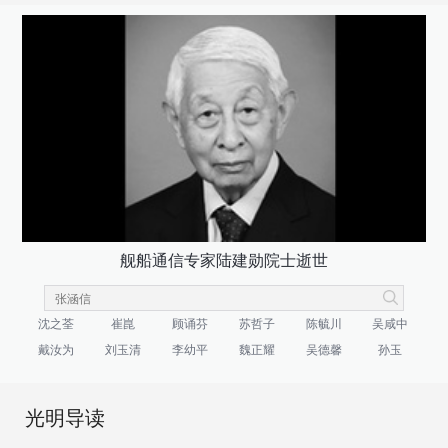
舰船通信专家陆建勋院士逝世
沈之荃
崔崑
顾诵芬
苏哲子
陈毓川
吴咸中
戴汝为
刘玉清
李幼平
魏正耀
吴德馨
孙玉
光明导读