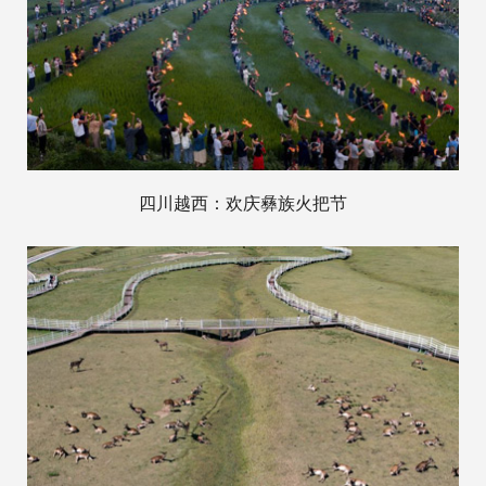
四川越西：欢庆彝族火把节