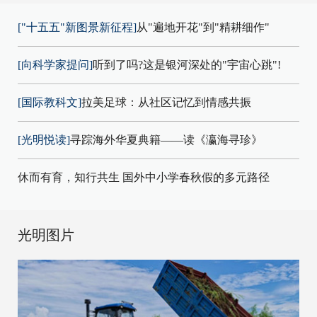
["十五五"新图景新征程]
从"遍地开花"到"精耕细作"
[向科学家提问]
听到了吗?这是银河深处的"宇宙心跳"!
[国际教科文]
拉美足球：从社区记忆到情感共振
[光明悦读]
寻踪海外华夏典籍——读《瀛海寻珍》
休而有育，知行共生 国外中小学春秋假的多元路径
光明图片