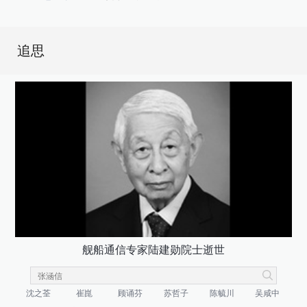
追思
舰船通信专家陆建勋院士逝世
沈之荃
崔崑
顾诵芬
苏哲子
陈毓川
吴咸中