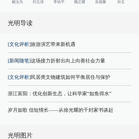
戴汝为
刘玉清
李幼平
魏正耀
吴德馨
孙玉
光明导读
[文化评析]
旅游演艺带来新机遇
[新闻随笔]
这场接力折射出向上向善社会力量
[文化评析]
民居类文物建筑如何平衡居住与保护
浙江富阳：优化创新生态，让科学家“如鱼得水”
岁月如歌 信短情长——从徐光耀的千封家书谈起
光明图片