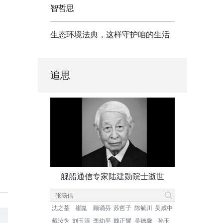
智哲思
生态环境法典，这样守护咱的生活
追思
舰船通信专家陆建勋院士逝世
沈之荃
崔崑
顾诵芬
苏哲子
陈毓川
吴咸中
戴汝为
刘玉清
李幼平
魏正耀
吴德馨
孙玉