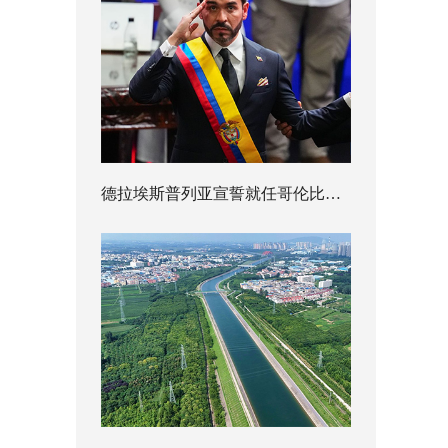
德拉埃斯普列亚宣誓就任哥伦比亚总统