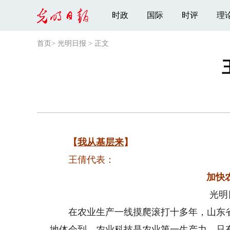
时政
国际
时评
理
首页
>
光明日报
>
正文
【
我从基层来
】
王倩代表：
加快
光明
在农业生产一线摸爬滚打十多年，山东省
地体会到，农业科技是农业第一生产力，只