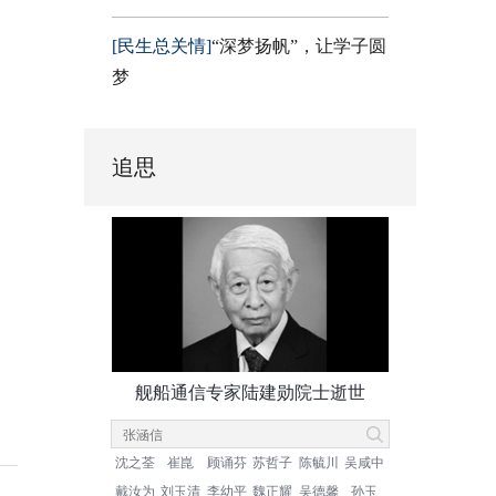
[民生总关情]
“深梦扬帆”，让学子圆
梦
追思
舰船通信专家陆建勋院士逝世
沈之荃
崔崑
顾诵芬
苏哲子
陈毓川
吴咸中
戴汝为
刘玉清
李幼平
魏正耀
吴德馨
孙玉