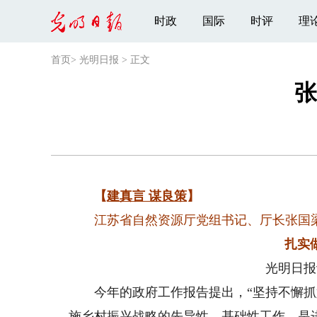
时政
国际
时评
理
首页
>
光明日报
>
正文
张
【
建真言 谋良策
】
江苏省自然资源厅党组书记、厅长张国
扎实
光明日报
今年的政府工作报告提出，“坚持不懈抓好
施乡村振兴战略的先导性、基础性工作，是