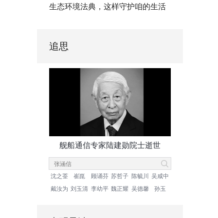
生态环境法典，这样守护咱的生活
追思
舰船通信专家陆建勋院士逝世
沈之荃
崔崑
顾诵芬
苏哲子
陈毓川
吴咸中
戴汝为
刘玉清
李幼平
魏正耀
吴德馨
孙玉