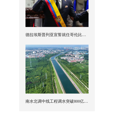
德拉埃斯普列亚宣誓就任哥伦比亚总统
南水北调中线工程调水突破800亿立方米