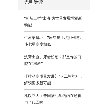
光明导读
“新新三样”出海 为世界发展增添新
动能
牛河梁遗址：7座红烧土坑排列与北
斗七星高度相似
洗牙出血、牙齿松动？那是你的口
腔在“求救”
【推动高质量发展】“人工智能+”，
解锁更多新可能
礼以立人：曾国藩礼学的内在逻辑
与当代回响