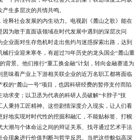
众产生多层次的共情共鸣。
诠释社会发展的内生动力。电视剧《麓山之歌》能在
是因为敢于直面该领域在时代发展中遇到的深层次问
为企业面对生存危机时走出焦灼与迷惑探索出路，达到
械行业迎来寒冬，有超过70年历史的龙头国企“麓山重
的背景。他们推行“重工换金融”计划，转向金融赛道为
则意味着产业上下游相关联企业的近万名职工都将面临
产权的“麓山一号”项目，也因科研经费的暂停支付而陷
动求变；以卫丞为代表的科研人员破解“卡脖子”技
工人秉持工匠精神。这些剧情深度介入现实，让人们看
更好地实现对时代性的挖掘和融汇，不能贴标签、打幌
代大潮与个体命运之间的辩证关系、找寻通过艺术手法
社会现象进行价值判断与哲学反思。当把这些貌似高深