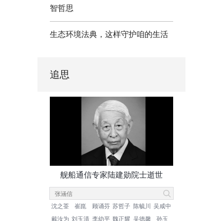
智哲思
生态环境法典，这样守护咱的生活
追思
舰船通信专家陆建勋院士逝世
沈之荃
崔崑
顾诵芬
苏哲子
陈毓川
吴咸中
戴汝为
刘玉清
李幼平
魏正耀
吴德馨
孙玉