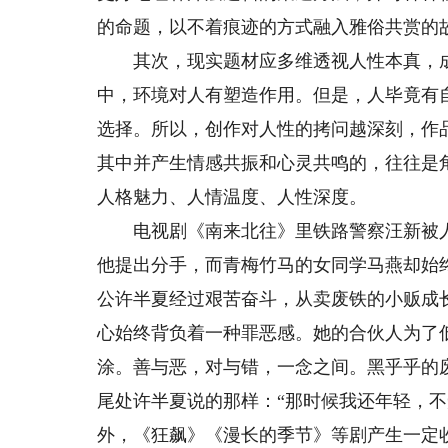
的命题，以不着痕迹的方式融入雅俗共赏的
其次，现实题材应多维透视人性本真，成
中，环境对人有塑造作用。但是，人毕竟有
选择。所以，创作对人性的拷问越深刻，作
其中并产生情感共振和心灵共鸣的，往往是
人格魅力、人情温度、人性深度。
电视剧《南来北往》里铁路警察汪新被人
他提出分手，而青梅竹马的女同学马燕却始
公许半夏经过艰苦奋斗，从卖废铁的小贩成
心始终背负着一种罪恶感。她的合伙人为了
涂。善与恶，对与错，一念之间。黑乎乎的
尾处许半夏说的那样：“那时候我还年轻，不
外，《狂飙》《漫长的季节》等剧产生一定