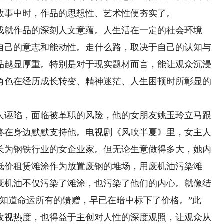
故事中时，作品的思想性、艺术性便夯实了。
就作品的深刻人文意蕴。人生活在一定的社会环境
自己的意志和能动性。走什么路，取决于自己的认知与
品越显厚重。特别是对于现实题材而言，能让观众沉浸
角色在经历成长转变、精神迷茫、人生困顿时所彰显的
诬陷，面临被革职的风险，他的女朋友姚玉玲立马跟
终在身边默默支持他。电视剧《风吹半夏》里，女主人
长为钢铁行业的女企业家。但无论生意做得多大，她内
低价租赁滩涂作为放置废钢的堆场，用废机油污染滩
废机油不仅污染了滩涂，也污染了他们的内心。就像结
知道命运所有的馈赠，早已在暗中标下了价格。”此
收视热度，也得益于主创对人性的深度观照，让观众从