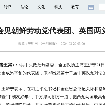
时评
理论
文化
科技
教育
会见朝鲜劳动党代表团、英国两
来源：
光明网-《光明日报》
2024-03-22 03:00
者王宾）
中共中央政治局常委、全国政协主席王沪宁21
长金成男率领的代表团，来华出席第十二届中英政党对话
沪宁表示，在习近平总书记和金正恩总书记关怀和指导
年暨“中朝友好年”，中方愿同朝方一道，把两党两国最高
作，加强战略沟通，共同营造和平稳定的外部环境。中国