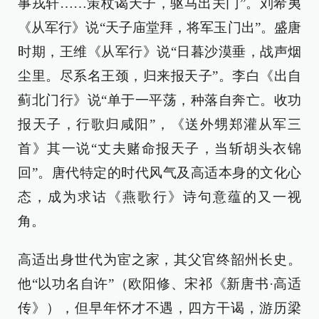
事戎轩……策杖谒天子，驱马出关门”。刘希夷
《从军行》说“天子庙堂拜，将军玉门出”。盛唐
时期，王维《从军行》说“日暮沙漠垂，战声烟
尘里。尽系名王颈，归来报天子”。李白《出自
蓟北门行》说“单于一平荡，种落自奔亡。收功
报天子，行歌归咸阳”，《送外甥郑灌从军三
首》其一说“丈夫赌命报天子，当斩胡头衣锦
回”。唐代特定的时代风气及高适本身的文化心
态，成为求诂《燕歌行》诗句意蕴的又一视
角。
高适出身世代为宦之家，其父官终韶州长史。
他“以功名自许”（欧阳修、宋祁《新唐书·高适
传》），但早年怀才不遇，四方干谒，游历梁