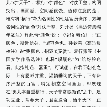
儿”对“天子”，“横行”对“颜色”，对仗工整，构图
突出，画面感、空间感很强。值得注意的是，
唯有将“横行”释为名词性的朝廷官员班序，方与
名词性的“颜色”对仗严整。刘开扬《高适诗集编
年笺注》释此句“颜色”说：《论语·泰伯》：“正
颜色，斯近信矣。”谓容色也。孙钦善《高适集
校注》说“赐颜色，指褒奖宠赏”。袁行霈等《中
国文学作品选注》也释“赐颜色”为“给好脸色
看。此指礼遇、器重”。可试想，在君臣朝会之
际，上有恩威并重、温颜垂询的天子，下有班
序严整的百官，特定朝堂空间画面，即展现
在“男儿本自重横行，天子非常赐颜色”之中。建
功立业，常参天子，君臣遇合，治平天下，正