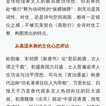
是传统儒家文人的最高政治理想。但若将此
处“横行”释为动词性的“纵横驰骋”，则无论是其
词性、对仗，还是诗句空间画面，都有一定错
位之感，不够完美契合《燕歌行》全诗对仗工
整、构图突出的特点。
从高适本身的文化心态求诂
欧阳修、宋祁撰《新唐书》论“君臣相遇，古人
谓之千载”。初盛唐国力日盛，士人普遍追求人
生功业与治平理想。司马光《资治通鉴》称唐
代边帅“功名著者往往入为宰相”。万里长征、归
报天子乃是唐代很多文人热切向往的巨大成
就。初唐魏徵《出关》就说“中原还逐鹿，投笔