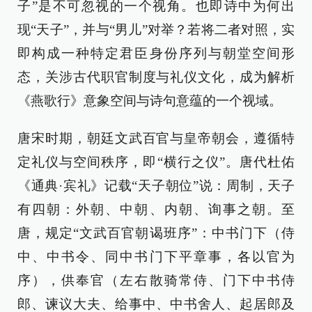
子”是不可忽视的一个视角。也即诗中为何出
现“天子”，并与“男儿”对举？若将二者对照，实
即构成一种特定君臣身份序列与朝堂空间形
态，关涉古代职官制度与礼仪文化，成为解析
《燕歌行》意象空间与诗句意蕴的一个视域。
唐宋时期，朝廷文武百官与皇帝朝会，遵循特
定礼仪与空间秩序，即“横行之仪”。唐代杜佑
《通典·宾礼》记载“天子朝位”说：周制，天子
有四朝：外朝、中朝、内朝、询事之朝。至
唐，规定“文武百官朝谒班序”：中书门下（侍
中、中书令、同中书门下平章事，各以官为
序），供奉官（左右散骑常侍、门下中书侍
郎、谏议大夫、给事中、中书舍人、起居郎及