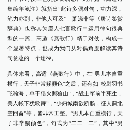
集编年笺注》就指出“此诗多偶对句，功力深，
笔力亦到，非他人可及”。萧涤非等《唐诗鉴赏
辞典》也称其为唐人七言歌行中运用律句很典
型的一篇。高适《燕歌行》精于对仗，构成一
个显著特点，也成为我们从对偶角度解读其诗
句意蕴的一个途径。
具体来看，高适《燕歌行》中，在“男儿本自重
横行，天子非常赐颜色”之后，还有如“校尉羽书
飞瀚海，单于猎火照狼山”，“战士军前半死生，
美人帐下犹歌舞”，“少妇城南欲断肠，征人蓟北
空回首”等，皆非常工整。“男儿本自重横行，天
子非常赐颜色”，句式为“二二一二”，其中“男