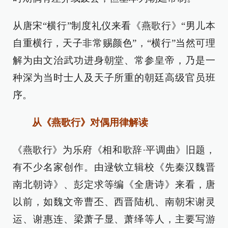
从唐宋“横行”制度礼仪来看《燕歌行》“男儿本
自重横行，天子非常赐颜色”，“横行”当然可理
解为由文治武功进身朝堂、常参皇帝，乃是一
种深为当时士人及天子所重的朝廷高级官员班
序。
从《燕歌行》对偶用律解读
《燕歌行》为乐府《相和歌辞·平调曲》旧题，
有不少名家创作。由逯钦立辑校《先秦汉魏晋
南北朝诗》、彭定求等编《全唐诗》来看，唐
以前，如魏文帝曹丕、西晋陆机、南朝宋谢灵
运、谢惠连、梁萧子显、萧绎等人，主要写游