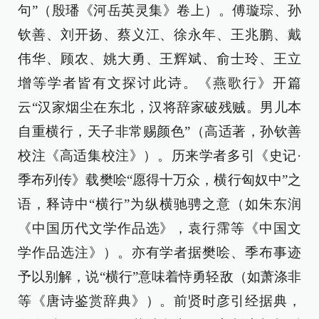
句”（殷璠《河岳英灵集》卷上）。傅璇琮、孙
钦善、刘开扬、蔡义江、徐永年、王兆鹏、戴
伟华、顾农、姚大勇、王辉斌、俞士玲、王立
增等学者皆有文探讨此诗。《燕歌行》开篇
云“汉家烟尘在东北，汉将辞家破残贼。男儿本
自重横行，天子非常赐颜色”（高适著，孙钦善
校注《高适集校注》）。历来学者多引《史记·
季布列传》载樊哙“愿得十万众，横行匈奴中”之
语，释诗中“横行”为纵横驰骋之意（如朱东润
《中国历代文学作品选》，袁行霈等《中国文
学作品选注》）。亦有学者据樊哙、季布事迹
予以别解，说“横行”意味着恃勇轻敌（如萧涤非
等《唐诗鉴赏辞典》）。前贤时彦引经据典，