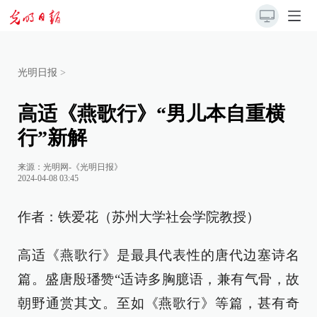
光明日报
>
高适《燕歌行》“男儿本自重横
行”新解
来源：
光明网-《光明日报》
2024-04-08 03:45
作者：铁爱花（苏州大学社会学院教授）
高适《燕歌行》是最具代表性的唐代边塞诗名
篇。盛唐殷璠赞“适诗多胸臆语，兼有气骨，故
朝野通赏其文。至如《燕歌行》等篇，甚有奇