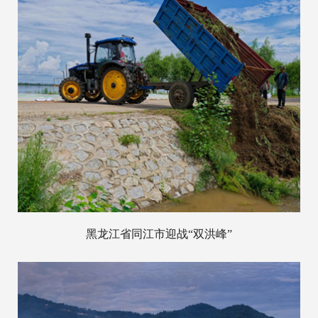
黑龙江省同江市迎战“双洪峰”