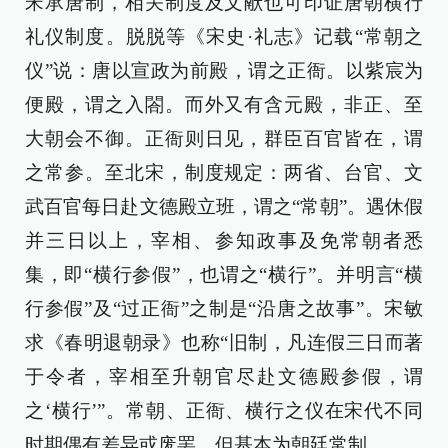
宋承唐制，相关制度及文献也可印证唐朝横行
礼仪制度。脱脱等《宋史·礼志》记载“常朝之
仪”说：唐以宣政为前殿，谓之正衙。以紫宸为
便殿，谓之入閤。而外又有含元殿，非正、至
大朝会不御。正衙则日见，群臣百官皆在，谓
之常参。至北宋，制度规定：两省、台官、文
武百官每日赴文德殿立班，谓之“常朝”。遇休假
并三日以上，宰相、参知政事及免常朝者悉
集，即“横行参假”，也谓之“横行”。并明言“横
行参假”及“过正衙”之制是“沿唐之故事”。宋敏
求《春明退朝录》也称“旧制，凡连假三日而著
于令者，宰相至升朝官尽赴文德殿参假，谓
之‘横行’”。常朝、正衙、横行之仪在宋代不同
时期偶有差异或废罢，但基本为朝廷常制。