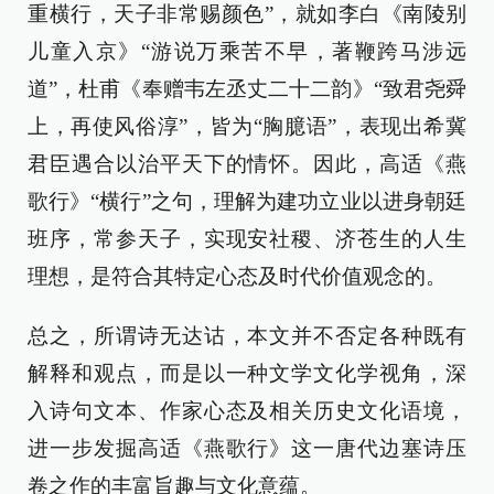
重横行，天子非常赐颜色”，就如李白《南陵别
儿童入京》“游说万乘苦不早，著鞭跨马涉远
道”，杜甫《奉赠韦左丞丈二十二韵》“致君尧舜
上，再使风俗淳”，皆为“胸臆语”，表现出希冀
君臣遇合以治平天下的情怀。因此，高适《燕
歌行》“横行”之句，理解为建功立业以进身朝廷
班序，常参天子，实现安社稷、济苍生的人生
理想，是符合其特定心态及时代价值观念的。
总之，所谓诗无达诂，本文并不否定各种既有
解释和观点，而是以一种文学文化学视角，深
入诗句文本、作家心态及相关历史文化语境，
进一步发掘高适《燕歌行》这一唐代边塞诗压
卷之作的丰富旨趣与文化意蕴。