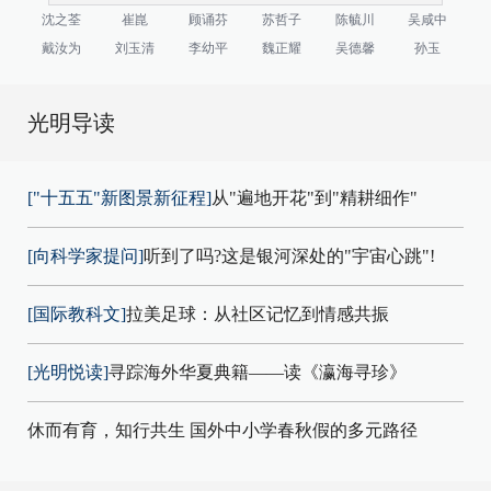
沈之荃
崔崑
顾诵芬
苏哲子
陈毓川
吴咸中
戴汝为
刘玉清
李幼平
魏正耀
吴德馨
孙玉
光明导读
["十五五"新图景新征程]
从"遍地开花"到"精耕细作"
[向科学家提问]
听到了吗?这是银河深处的"宇宙心跳"!
[国际教科文]
拉美足球：从社区记忆到情感共振
[光明悦读]
寻踪海外华夏典籍——读《瀛海寻珍》
休而有育，知行共生 国外中小学春秋假的多元路径