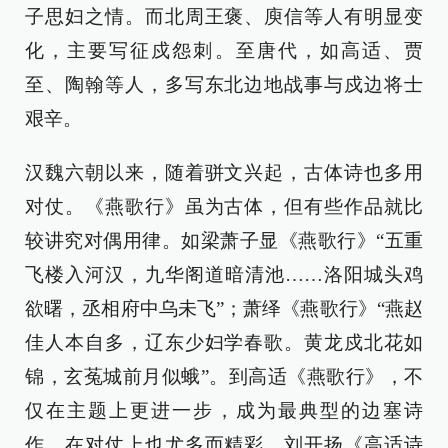
子思妇之情。而北周王褒、庾信等人有明显变
化，主要写征戍怨刺。至唐代，如高适、贾
至、陶翰等人，多写东北边地战事与戍边将士
艰辛。
汉魏六朝以来，随着骈文兴起，古体诗也多用
对仗。《燕歌行》虽为古体，但有些作品就比
较讲究对偶用律。如梁萧子显《燕歌行》“五重
飞楼入河汉，九华阁道暗清池……洛阳城头鸡
欲曙，丞相府中乌未飞”；萧绎《燕歌行》“燕赵
佳人本自多，辽东少妇学春歌。黄龙戍北花如
锦，玄菟城前月似蛾”。到高适《燕歌行》，不
仅在主题上更进一步，成为最典型的边塞诗
作，在对仗上也尤多而精彩。刘开扬《高适诗