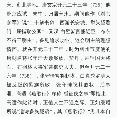
宋、蓟北等地。唐玄宗开元二十三年（735）他
赴京应试，未中，归居宋州。期间他作《别韦
参军》说“二十解书剑，西游长安城。举头望君
门，屈指取公卿”，又叹“白璧皆言赐近臣，布衣
不得干明主”，备见追求功业、遇合明主的理想
情怀。就在开元二十三年，时为幽州节度使的
唐朝名将张守珪大败奚族、契丹，拜辅国大将
军、右羽林大将军兼御史大夫。但至开元二十
六年（738），张守珪裨将赵堪、白真陀罗等人
被反叛的奚族所败，张守珪隐其败状，后事
泄。高适《燕歌行》序称“感征戍之事”即指此。
高适作此诗时，正值人生不遇之际。正如殷璠
所说“适诗多胸臆语”，其《燕歌行》“男儿本自