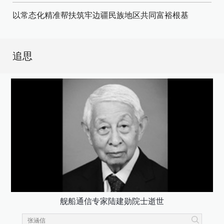
以常态化精准帮扶筑牢边疆民族地区共同富裕根基
追思
舰船通信专家陆建勋院士逝世