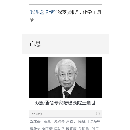
[民生总关情]
“深梦扬帆”，让学子圆
梦
追思
舰船通信专家陆建勋院士逝世
沈之荃
崔崑
顾诵芬
苏哲子
陈毓川
吴咸中
戴汝为
刘玉清
李幼平
魏正耀
吴德馨
孙玉