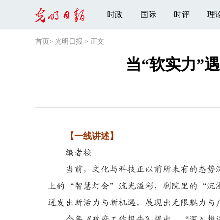
时政
国际
时评
理
首页
>
光明日报
>
正文
当“软实力”
【一线讲述】
编者按
当前，文化与科技正以前所未有的态势深
上的“智慧灯会”流光溢彩，剧院里的“沉
迸发出新活力与新机遇，展现出无限魅力与
今年《政府工作报告》提出，“深入推进