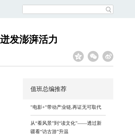
合迸发澎湃活力
值班总编推荐
"电影+"带动产业链,再证无可取代
从“看风景”到“读文化”——透过新
疆看“访古游”升温