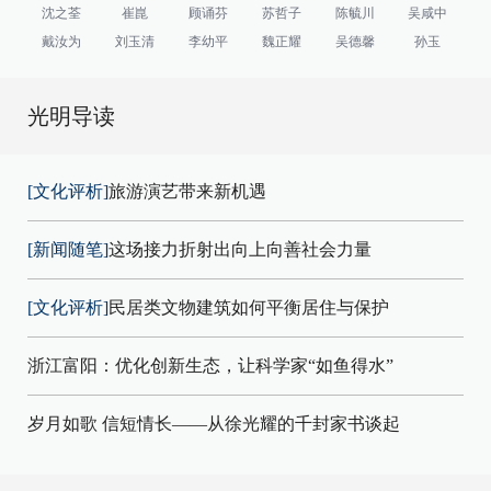
沈之荃
崔崑
顾诵芬
苏哲子
陈毓川
吴咸中
戴汝为
刘玉清
李幼平
魏正耀
吴德馨
孙玉
光明导读
[文化评析]
旅游演艺带来新机遇
[新闻随笔]
这场接力折射出向上向善社会力量
[文化评析]
民居类文物建筑如何平衡居住与保护
浙江富阳：优化创新生态，让科学家“如鱼得水”
岁月如歌 信短情长——从徐光耀的千封家书谈起