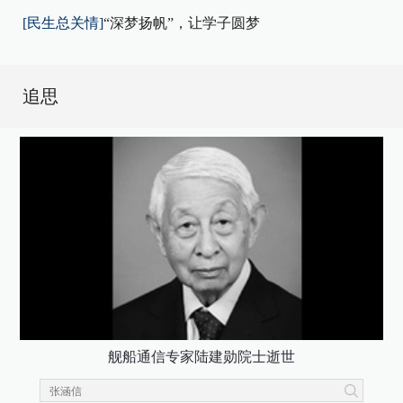
[民生总关情]
“深梦扬帆”，让学子圆梦
追思
舰船通信专家陆建勋院士逝世