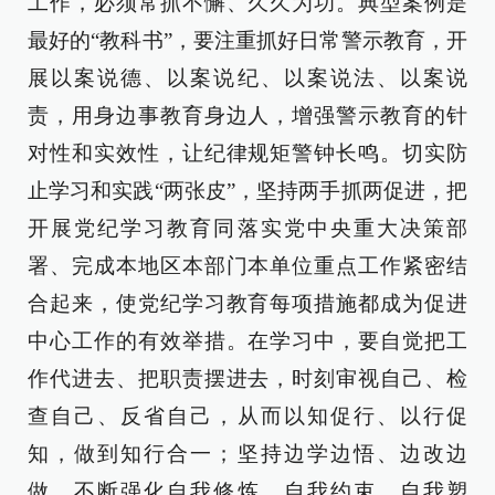
工作，必须常抓不懈、久久为功。典型案例是
最好的“教科书”，要注重抓好日常警示教育，开
展以案说德、以案说纪、以案说法、以案说
责，用身边事教育身边人，增强警示教育的针
对性和实效性，让纪律规矩警钟长鸣。切实防
止学习和实践“两张皮”，坚持两手抓两促进，把
开展党纪学习教育同落实党中央重大决策部
署、完成本地区本部门本单位重点工作紧密结
合起来，使党纪学习教育每项措施都成为促进
中心工作的有效举措。在学习中，要自觉把工
作代进去、把职责摆进去，时刻审视自己、检
查自己、反省自己，从而以知促行、以行促
知，做到知行合一；坚持边学边悟、边改边
做，不断强化自我修炼、自我约束、自我塑