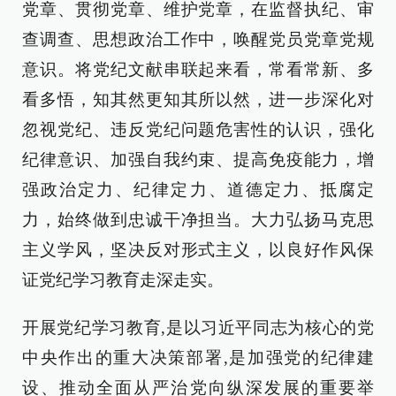
党章、贯彻党章、维护党章，在监督执纪、审
查调查、思想政治工作中，唤醒党员党章党规
意识。将党纪文献串联起来看，常看常新、多
看多悟，知其然更知其所以然，进一步深化对
忽视党纪、违反党纪问题危害性的认识，强化
纪律意识、加强自我约束、提高免疫能力，增
强政治定力、纪律定力、道德定力、抵腐定
力，始终做到忠诚干净担当。大力弘扬马克思
主义学风，坚决反对形式主义，以良好作风保
证党纪学习教育走深走实。
开展党纪学习教育,是以习近平同志为核心的党
中央作出的重大决策部署,是加强党的纪律建
设、推动全面从严治党向纵深发展的重要举