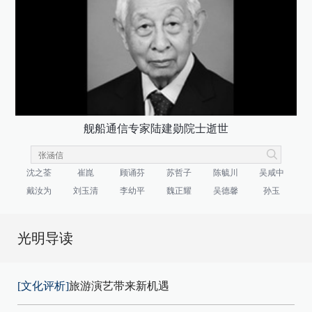
舰船通信专家陆建勋院士逝世
沈之荃
崔崑
顾诵芬
苏哲子
陈毓川
吴咸中
戴汝为
刘玉清
李幼平
魏正耀
吴德馨
孙玉
光明导读
[文化评析]
旅游演艺带来新机遇