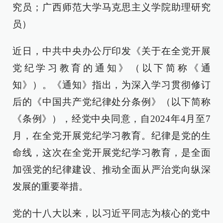
究员；广西师范大学马克思主义学院助理研究
员）
近日，中共中央办公厅印发《关于在全党开展
党纪学习教育的通知》（以下简称《通
知》）。《通知》指出，为深入学习贯彻修订
后的《中国共产党纪律处分条例》（以下简称
《条例》），经党中央同意，自2024年4月至7
月，在全党开展党纪学习教育。纪律是党的生
命线，这次在全党开展党纪学习教育，是全面
加强党的纪律建设、推动全面从严治党向纵深
发展的重要举措。
党的十八大以来，以习近平同志为核心的党中