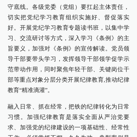
守底线。各级党委（党组）要扛起主体责任，
切实把党纪学习教育组织实施好、督促落实
好。开展党纪学习教育专题读书班，以集中学
习、交流研讨等方式，深入学习《条例》的主
旨要义，加强对《条例》的宣传解读。党员领
导干部要带头学习，发挥领导干部领学促学示
范带动作用，同时聚焦年轻干部、关键岗位干
部等重点对象分层分类开展纪律教育,推动纪律
教育“精准滴灌”。
融入日常、抓在经常，把铁的纪律转化为日常
习惯。加强纪律教育是落实全面从严治党要
求、加强党的纪律建设的一项基础性、经常性