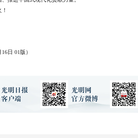
火！
6日 01版）