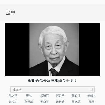
追思
舰船通信专家陆建勋院士逝世
沈之荃
崔崑
顾诵芬
苏哲子
陈毓川
吴咸中
戴汝为
刘玉清
李幼平
魏正耀
吴德馨
孙玉