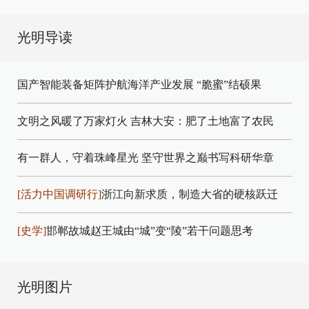
光明导读
国产智能装备矩阵护航海洋产业发展
“脆蜜”结硕果
文明之风暖了万家灯火
吉林大安：肥了土地富了农民
有一群人，守着珠峰星光
坚守世界之巅书写科研华章
[活力中国调研行]
浙江向新求质，制造大省的硬核跃迁
[史学]
邯郸故城赵王城由“城”变“陵”若干问题思考
光明图片