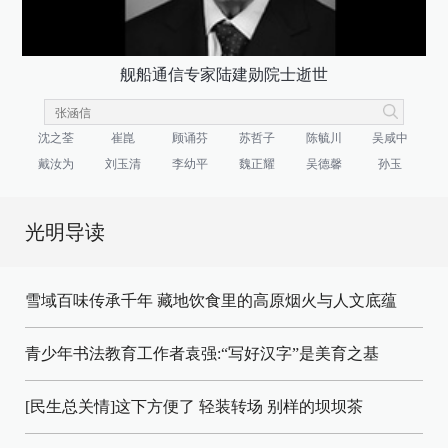
舰船通信专家陆建勋院士逝世
沈之荃
崔崑
顾诵芬
苏哲子
陈毓川
吴咸中
戴汝为
刘玉清
李幼平
魏正耀
吴德馨
孙玉
光明导读
雪域百味传承千年 藏地饮食里的高原烟火与人文底蕴
青少年书法教育工作者袁强:“写好汉字”是美育之基
[民生总关情]这下方便了
轻装转场
别样的坝坝茶