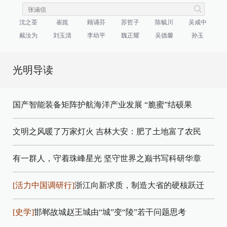
沈之荃
崔崑
顾诵芬
苏哲子
陈毓川
吴咸中
戴汝为
刘玉清
李幼平
魏正耀
吴德馨
孙玉
光明导读
国产智能装备矩阵护航海洋产业发展
“脆蜜”结硕果
文明之风暖了万家灯火
吉林大安：肥了土地富了农民
有一群人，守着珠峰星光
坚守世界之巅书写科研华章
[活力中国调研行]
浙江向新求质，制造大省的硬核跃迁
[史学]
邯郸故城赵王城由“城”变“陵”若干问题思考