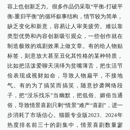
容上也创新乏力。很多作品仍采取“平衡-打破平
衡-重归平衡”的循环叙事结构，情节较为简单，
缺乏变化和新意，容易让人审美疲劳。难以靠
类型优势和内容创新吸引观众，一些创作就在
制造极致的戏剧效果上做文章。有的给人物贴
标签，刻意放大甚至丑化其性格的某种特质，
比如把活泼爱聊天演绎为贫嘴薄舌，把生活节
俭表现成视财如命，导致人物扁平，不接地
气。有的为了搞笑而搞笑，随意抄袭网络段
子，把“没乐找乐”当幽默，把低俗、媚俗当通
俗，导致情景喜剧只剩“情景”难产“喜剧”，进一
步消耗了市场信心。猫眼专业版2023、2024年
热度排名前三十的剧集中，情景喜剧数量寥