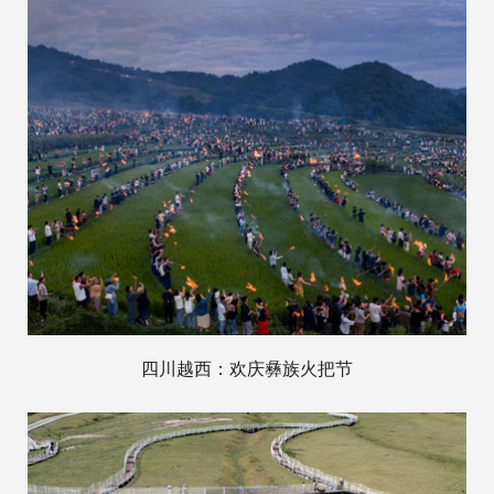
四川越西：欢庆彝族火把节