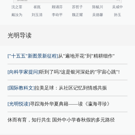
沈之荃
崔崑
顾诵芬
苏哲子
陈毓川
吴咸中
戴汝为
刘玉清
李幼平
魏正耀
吴德馨
孙玉
光明导读
["十五五"新图景新征程]
从"遍地开花"到"精耕细作"
[向科学家提问]
听到了吗?这是银河深处的"宇宙心跳"!
[国际教科文]
拉美足球：从社区记忆到情感共振
[光明悦读]
寻踪海外华夏典籍——读《瀛海寻珍》
休而有育，知行共生 国外中小学春秋假的多元路径