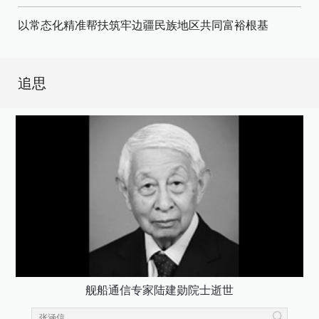
以常态化精准帮扶筑牢边疆民族地区共同富裕根基
追思
舰船通信专家陆建勋院士逝世