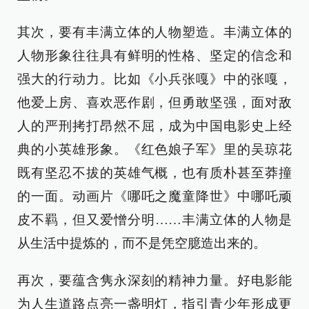
其次，要有丰满立体的人物塑造。丰满立体的
人物形象往往具有鲜明的性格、坚定的信念和
强大的行动力。比如《小兵张嘎》中的张嘎，
他爱上房、喜欢恶作剧，但勇敢坚强，面对敌
人的严刑拷打昂然不屈，成为中国电影史上经
典的小英雄形象。《红色娘子军》里的吴琼花
既有坚忍不拔的英雄气概，也有质朴甚至莽撞
的一面。动画片《哪吒之魔童降世》中哪吒顽
皮不羁，但又爱憎分明……丰满立体的人物是
从生活中提炼的，而不是凭空臆造出来的。
再次，要蕴含隽永深刻的精神力量。好电影能
为人生道路点亮一盏明灯，指引青少年形成更