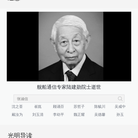
舰船通信专家陆建勋院士逝世
沈之荃
崔崑
顾诵芬
苏哲子
陈毓川
吴咸中
戴汝为
刘玉清
李幼平
魏正耀
吴德馨
孙玉
光明导读