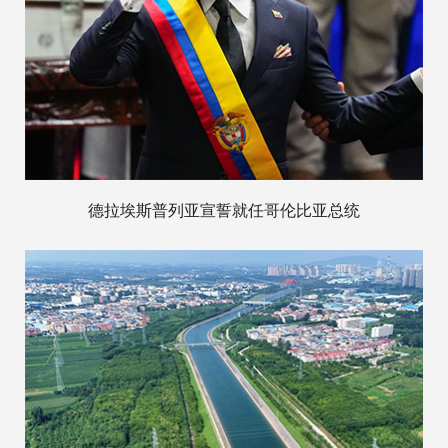
德拉埃斯普列亚宣誓就任哥伦比亚总统