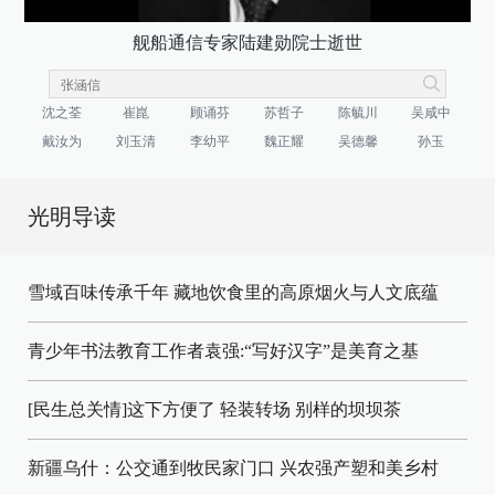
舰船通信专家陆建勋院士逝世
沈之荃
崔崑
顾诵芬
苏哲子
陈毓川
吴咸中
戴汝为
刘玉清
李幼平
魏正耀
吴德馨
孙玉
光明导读
雪域百味传承千年 藏地饮食里的高原烟火与人文底蕴
青少年书法教育工作者袁强:“写好汉字”是美育之基
[民生总关情]这下方便了
轻装转场
别样的坝坝茶
新疆乌什：公交通到牧民家门口
兴农强产塑和美乡村