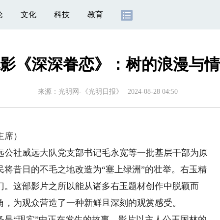
论
文化
科技
教育
影《深深眷恋》：树的浪漫与情
来源：
光明网-《光明日报》
2024-08-28 04:50
主席）
公社威远大队党支部书记毛永宽等一批基层干部为原
民将昔日的不毛之地改造为“塞上绿洲”的壮举。右玉精
门。这部影片之所以能从诸多右玉题材创作中脱颖而
角，为观众营造了一种新鲜且深刻的观赏感受。
“现实”中正在发生的故事。影片以主人公王国林的