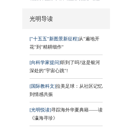
光明导读
["十五五"新图景新征程]
从"遍地开
花"到"精耕细作"
[向科学家提问]
听到了吗?这是银河
深处的"宇宙心跳"!
[国际教科文]
拉美足球：从社区记忆
到情感共振
[光明悦读]
寻踪海外华夏典籍——读
《瀛海寻珍》