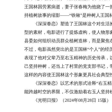
王国林因劳累病逝，妻子张春梅为他烧了一把
持植树故事的缩影——“铁锹”是种树人王国
《深深眷恋》塑造了王国林这个对生活抱
型的素材，电影进行了提炼虚构，使人物形
县委如何组织动员群众植树造林，而是聚焦
不过，电影虽然突出的是王国林“个人”的经
表现了他对父辈乃至右玉精神的历史传承，
己坚持种树，还当上了村里的党支部书记，
这样的内容使王国林这个形象更具社会典型
《深深眷恋》以艺术的形式诠释“右玉精神
能跨越时空的界限，不仅激励着右玉人坚持
《光明日报》（2024年08月28日 15版）