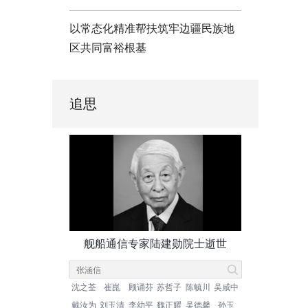
以常态化精准帮扶筑牢边疆民族地
区共同富裕根基
追思
舰船通信专家陆建勋院士逝世
沈之荃
崔崑
顾诵芬
苏哲子
陈毓川
吴咸中
戴汝为
刘玉清
李幼平
魏正耀
吴德馨
孙玉