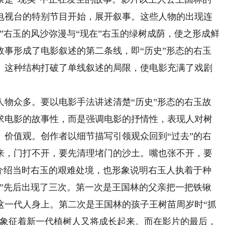
电视台的特别节目开始，展开叙事。这些人物的出现连
”右玉的风沙弥漫与“现在”右玉的绿树成荫，使之形成鲜
故事形成了电影叙述的第二条线，即“历史”形态的右玉
斗。这种结构打破了单线叙述的局限，使电影充满了戏剧
众多。要以电影手法讲述清楚“历史”形态的右玉故
求电影的故事性，而是强调电影的抒情性，表现人对树
、价值观。创作者以细节描写引领观众回到“过去”的右
来，门打不开，要先清理堵门的沙土。嘴也张不开，要
动介绍当时右玉的艰难处境，也形象说明右玉人执着于种
锹”先后出现了三次。第一次是王国林的父亲把一把铁锹
这一代人身上。第二次是王国林的孩子王树苗周岁时“抓
，象征着新一代植树人又将成长起来。而在影片的最后，