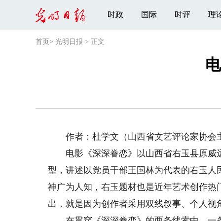
时政
国际
时评
理
首页
>
光明日报
>
正文
电
作者：杜学文（山西省文艺评论家协会
电影《深深眷恋》以山西省右玉县原威远
型，讲述以党员干部王国林为代表的右玉人
神广为人知，右玉题材也是近年艺术创作热
出，就是因为创作者采用双线叙事、个人视
在贯穿《深深眷恋》的两条线索中，一条是