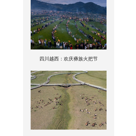
四川越西：欢庆彝族火把节