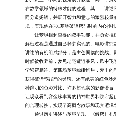
在数学领域的特殊才能的过程；其二，讲述
同分道扬镳，并展开智力和意志的激烈较量
境，表现他在701基地破译密码时的内心挣
让梦境担起重要的叙事功能，并负责推进
解密过程是通过自己释梦实现的。电影讲究
讲述的有机组成部分，是主创面临的挑战。
时候被收养前，梦见老宅遭遇暴风，风中飞
学紧密相连。第四场梦境缥缈绚烂，梦里的
获得破译“紫密”的灵感。还有绝美的红色
种鲜明的色彩对比、许多超现实的影像语言
让观众看到容金珍丰富的精神世界和跌宕起
的合理转换，实现了高概念故事和现实逻辑
通过历史讲述与梦境呈现，《解密》礼赞