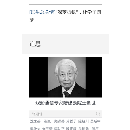
[民生总关情]
“深梦扬帆”，让学子圆
梦
追思
舰船通信专家陆建勋院士逝世
沈之荃
崔崑
顾诵芬
苏哲子
陈毓川
吴咸中
戴汝为
刘玉清
李幼平
魏正耀
吴德馨
孙玉