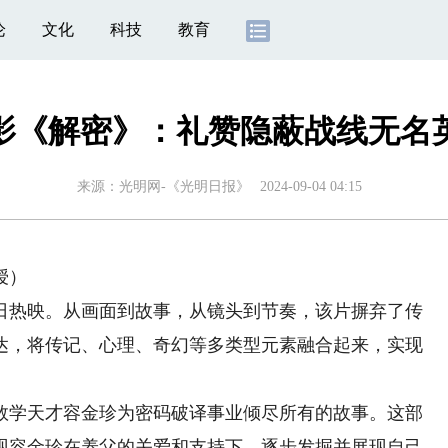
论
文化
科技
教育
影《解密》：礼赞隐蔽战线无名
来源：
光明网-《光明日报》
2024-09-04 04:15
授）
热映。从画面到故事，从镜头到节奏，该片摒弃了传
达，将传记、心理、奇幻等多类型元素融合起来，实现
数学天才容金珍为密码破译事业倾尽所有的故事。这部
现容金珍在养父的关爱和支持下，逐步发掘并展现自己