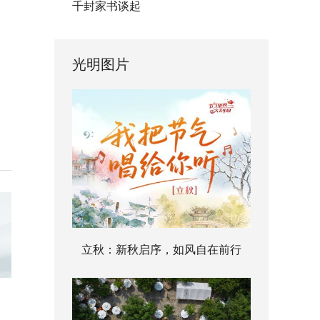
千封家书谈起
光明图片
立秋：新秋启序，如风自在前行