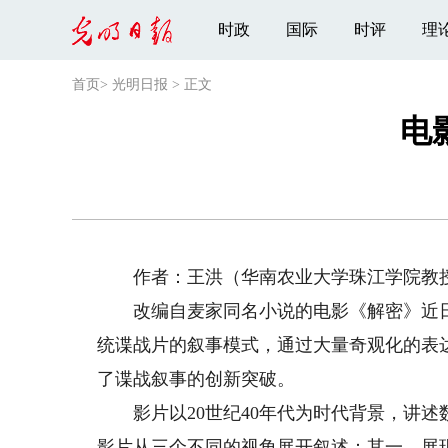
时政
国际
时评
理
首页
>
光明日报
>
正文
电
作者：王洪（华南农业大学珠江学院教
改编自麦家同名小说的电影《解密》近日
统谍战片的叙事模式，通过大量奇观化的表
了谍战叙事的创新突破。
影片以20世纪40年代为时代背景，讲述
影片从三个不同的视角展开叙述：其一，展