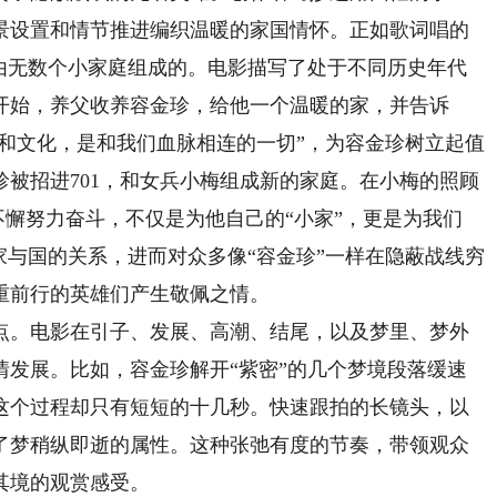
景设置和情节推进编织温暖的家国情怀。正如歌词唱的
是由无数个小家庭组成的。电影描写了处于不同历史年代
开始，养父收养容金珍，给他一个温暖的家，并告诉
族和文化，是和我们血脉相连的一切”，为容金珍树立起值
被招进701，和女兵小梅组成新的家庭。在小梅的照顾
不懈努力奋斗，不仅是为他自己的“小家”，更是为我们
家与国的关系，进而对众多像“容金珍”一样在隐蔽战线穷
重前行的英雄们产生敬佩之情。
。电影在引子、发展、高潮、结尾，以及梦里、梦外
情发展。比如，容金珍解开“紫密”的几个梦境段落缓速
这个过程却只有短短的十几秒。快速跟拍的长镜头，以
了梦稍纵即逝的属性。这种张弛有度的节奏，带领观众
其境的观赏感受。