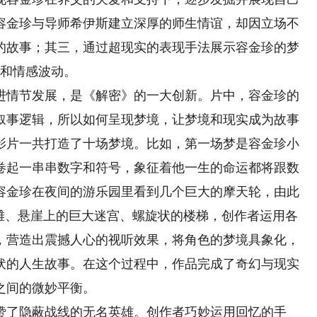
容金珍与导师希伊斯建立深厚的师生情谊，却因立场不
的故事；其三，通过超现实的表现手法展示容金珍的梦
扎和情感波动。
情节发展，是《解密》的一大创新。片中，容金珍的
叙事逻辑，所以如何呈现梦境，让梦境和现实成为故事
影片一共打造了十场梦境。比如，第一场梦是容金珍小
卷起一串串数字和符号，象征着他一生的命运都将跟数
容金珍在夜间的游乐园里看到几个巨大的摩天轮，由此
沙滩、悬崖上的巨大迷宫、螺旋状的楼梯，创作者运用各
，营造出震撼人心的视听效果，将角色的梦境具象化，
伏的人生故事。在这个过程中，作品完成了奇幻与现实
之间的微妙平衡。
了隐蔽战线的无名英雄。创作者巧妙运用回忆的手