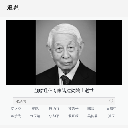
追思
舰船通信专家陆建勋院士逝世
沈之荃
崔崑
顾诵芬
苏哲子
陈毓川
吴咸中
戴汝为
刘玉清
李幼平
魏正耀
吴德馨
孙玉