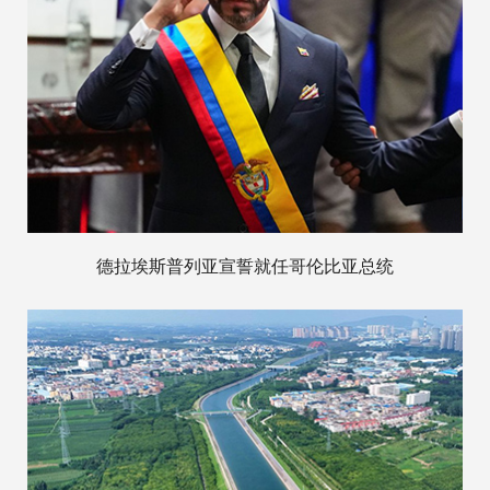
德拉埃斯普列亚宣誓就任哥伦比亚总统