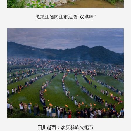
黑龙江省同江市迎战“双洪峰”
四川越西：欢庆彝族火把节