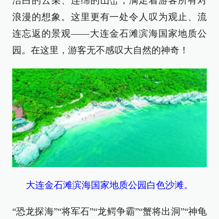
洁白的云朵、连绵的山峦，满足着游客所有对
浪漫的想象。这里更有一处令人叹为观止、流
连忘返的景观——大连金石滩滨海国家地质公
园。在这里，游客无不感叹大自然的神奇！
大连金石滩滨海国家地质公园白色沙滩。
“恐龙探海”“将军石”“龙鳄争霸”“蟹将出洞”“神龟