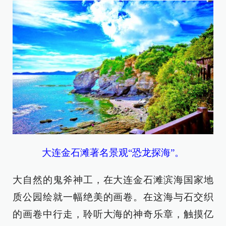
大连金石滩著名景观“恐龙探海”。
大自然的鬼斧神工，在大连金石滩滨海国家地
质公园绘就一幅绝美的画卷。在这海与石交织
的画卷中行走，聆听大海的神奇乐章，触摸亿