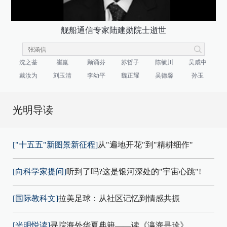
舰船通信专家陆建勋院士逝世
沈之荃
崔崑
顾诵芬
苏哲子
陈毓川
吴咸中
戴汝为
刘玉清
李幼平
魏正耀
吴德馨
孙玉
光明导读
["十五五"新图景新征程]
从"遍地开花"到"精耕细作"
[向科学家提问]
听到了吗?这是银河深处的"宇宙心跳"!
[国际教科文]
拉美足球：从社区记忆到情感共振
[光明悦读]
寻踪海外华夏典籍——读《瀛海寻珍》