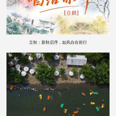
立秋：新秋启序，如风自在前行