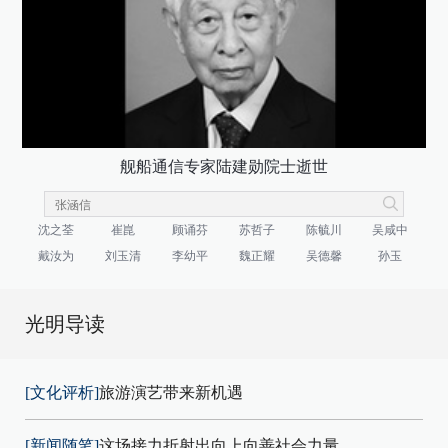
舰船通信专家陆建勋院士逝世
沈之荃
崔崑
顾诵芬
苏哲子
陈毓川
吴咸中
戴汝为
刘玉清
李幼平
魏正耀
吴德馨
孙玉
光明导读
[文化评析]
旅游演艺带来新机遇
[新闻随笔]
这场接力折射出向上向善社会力量