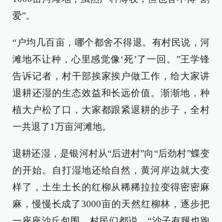
爱”。
“户均几百亩，哪个都舍不得退。有村民说，河
滩地不让种，心里感觉像‘死’了一回。”王学锋
告诉记者，村干部挨家挨户做工作，给大家讲
退耕还湿的生态效益和长远价值。渐渐地，种
植大户松了口，大家都跟紧退耕的步子，全村
一共退了1万亩河滩地。
退耕还湿，是银河村从“后进村”向“后劲村”蝶变
的开始。自打湿地还给自然，黄河岸边就大变
样了，土生土长的红柳从稀稀拉拉变得密密麻
麻，慢慢长成了3000亩的天然红柳林，逐步把
一座座沙丘包围，村民们都说，“沙子有腿也跑