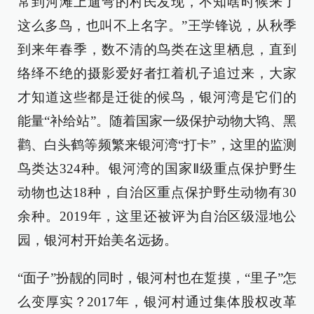
常到河滩上遛弯的村民发现，不知啥时候来了
这么多鸟，也叫不上名字。”王学锋说，从秋季
到来年春季，数不清的鸟类在这里栖息，直到
络绎不绝的摄影爱好者扛着机子追过来，大家
才知道这些都是迁徙的候鸟，银河湾是它们的
能量“补给站”。随着国家一级保护动物大鸨、黑
鹳、白头鹤等频繁来银河湾“打卡”，这里的监测
鸟类达324种。银河湾的国家Ⅱ级重点保护野生
动物也达18种，自治区重点保护野生动物有30
余种。2019年，这里还被评为自治区级湿地公
园，银河村开始美名远扬。
“面子”扮靓的同时，银河村也在踅摸，“里子”怎
么变厚实？2017年，银河村通过集体股权改革