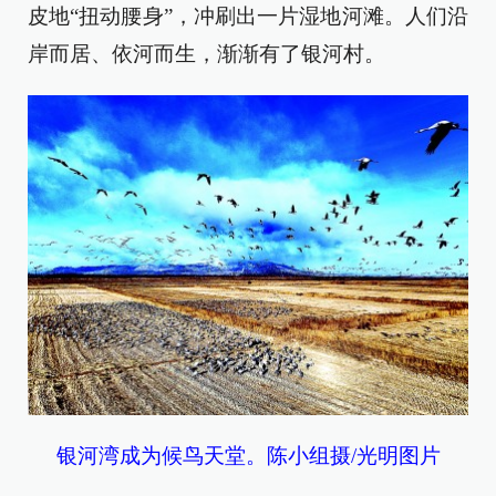
皮地“扭动腰身”，冲刷出一片湿地河滩。人们沿
岸而居、依河而生，渐渐有了银河村。
银河湾成为候鸟天堂。陈小组摄/光明图片