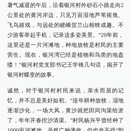
暑气减退的午后，沿着银河村外砂石小路走向2
公里处的黄河岸边，只见万亩湿地芦苇摇曳、
飞鸟嬉戏，与远处的嵯峨贺兰山相映成趣。不
少游客举起手机，记录这多姿美景。“20年前，
这里还是一片河滩地，种地放牧是村民的主要
营生。现在，银河湾已经是植物和鸟类的地盘
喽！”银河村党支部书记王学锋几句话，揭开了
银河村蝶变的故事。
诚然，对于银河村村民来说，亲水而居的记
忆，并不总是美好如初。“连年耕种放牧，湿地
逐渐沙化，一场大风，黄沙就把田间沟渠给淤
了，年年开春挖沙清渠。”村民杨兴平曾经种了
1000亩河滩地，虽然广种薄收，但也舍不得“割