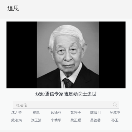
追思
舰船通信专家陆建勋院士逝世
沈之荃
崔崑
顾诵芬
苏哲子
陈毓川
吴咸中
戴汝为
刘玉清
李幼平
魏正耀
吴德馨
孙玉