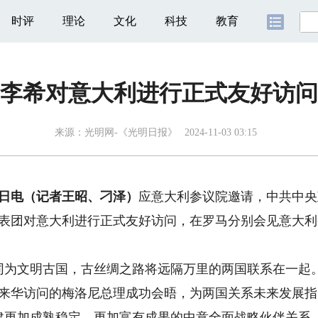
时评
理论
文化
科技
教育
李希对意大利进行正式友好访问
来源：
光明网-《光明日报》
2024-11-03 03:15
日电（记者王昭、刁泽）
应意大利参议院邀请，中共中央
中共代表团对意大利进行正式友好访问，在罗马分别会见意大
文明古国，古丝绸之路将远隔万里的两国联系在一起。
同来华访问的梅洛尼总理成功会晤，为两国关系未来发展
建更加成熟稳定、更加富有成果的中意全面战略伙伴关系