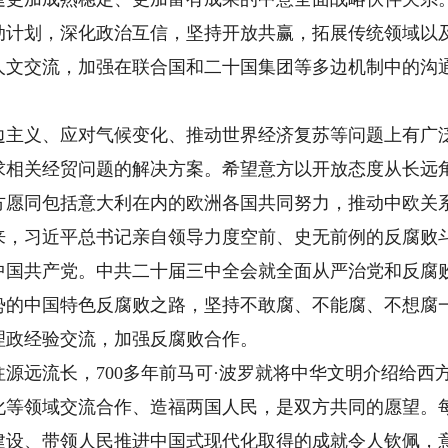
动计划，深化政治互信，坚持开放共赢，拓展传统领域以
人文交流，加强在联合国和二十国集团等多边机制中的沟
义、应对气候变化、推动世界经济复苏等问题上有广泛
求相关经贸问题的解决方案。希望意方以开放态度从长远
方愿同包括意大利在内的欧洲各国共同努力，推动中欧关
习近平总书记亲自领导力度空前、史无前例的反腐败斗
中国共产党。中共二十届三中全会就全面从严治党和反腐
势的中国特色反腐败之路，坚持不敢腐、不能腐、不想腐
理政经验交流，加强反腐败合作。
远流长，700多年前马可·波罗就将中华文明介绍给西
化等领域交流合作、造福两国人民，是双方共同的愿望。
建设、带领人民推进中国式现代化取得的成就令人钦佩，