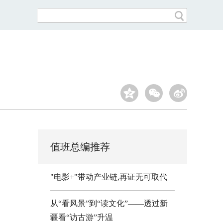
值班总编推荐
"电影+"带动产业链,再证无可取代
从“看风景”到“读文化”——透过新
疆看“访古游”升温