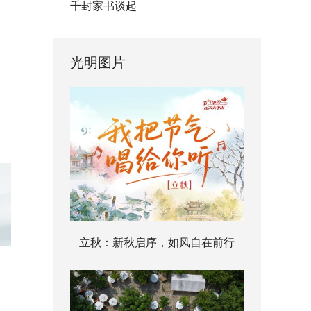
千封家书谈起
光明图片
立秋：新秋启序，如风自在前行