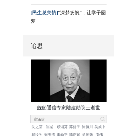
[民生总关情]
“深梦扬帆”，让学子圆
梦
追思
舰船通信专家陆建勋院士逝世
沈之荃
崔崑
顾诵芬
苏哲子
陈毓川
吴咸中
戴汝为
刘玉清
李幼平
魏正耀
吴德馨
孙玉