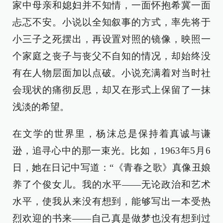
家中母亲和媳妇并不知情，一面怀抱希冀一面
忐忑不安。小说以全知叙事的方式，率先将于
小三子之死摆出，再设置对照的镜像，映照一
个家庭之丧子与丧父不自知的情况，却始终没
有在人物层面加以点破。小说充满着对当时社
会现状的痛彻反思，却又在形式上保留了一抹
浅淡的希望。
在文学的世界里，杨沫总是保持着真诚与谦
逊，追寻心中的那一束光。比如，1963年5月6
日，她在日记中写道：“《青春之歌》真像丑娘
养了个俊女儿。我的水平——无论政治和艺术
水平，使我从来没有想到，能够写出一本受热
烈欢迎的书来——自己真是做梦也没有想到过