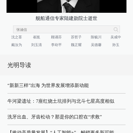
舰船通信专家陆建勋院士逝世
沈之荃
崔崑
顾诵芬
苏哲子
陈毓川
吴咸中
戴汝为
刘玉清
李幼平
魏正耀
吴德馨
孙玉
光明导读
“新新三样”出海 为世界发展增添新动能
牛河梁遗址：7座红烧土坑排列与北斗七星高度相似
洗牙出血、牙齿松动？那是你的口腔在“求救”
【推动高质量发展】“人工智能+”，解锁更多新可能