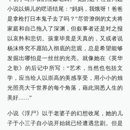
小说以炳儿的呓语结尾：“妈妈，我饿呀！爸爸
是拿枪打日本鬼子去了吗？”尽管潦倒的丈夫将
家庭和自己拖入了深渊，但叙事者还是对之报
以哀矜和悲切。孩童毕竟是天真的，又或者说
杨沫终究不愿陷入彻底的悲观，总是希望能够
发掘出哪怕是一丝丝的光亮。就像她在《英华
之歌》的后记中所写：“艺术，当然也包括文
学，应当给人以崇高的美感享受，用小小的烛
光照亮大千世界的每个角落，藉此洞悉人生的
美好……”
小说《浮尸》以于老婆子的幻想收尾，她的儿
子于小三子自小说开始就已经遭遇悲剧。但是