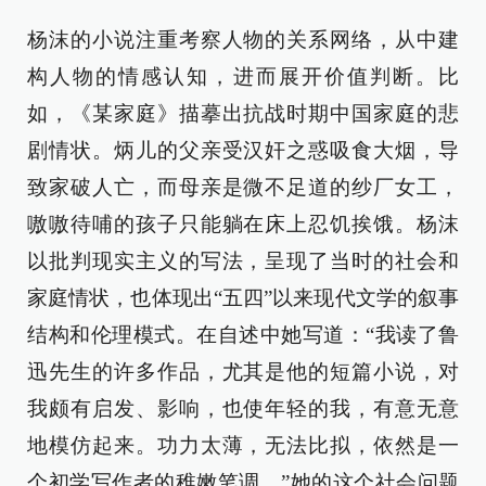
杨沫的小说注重考察人物的关系网络，从中建
构人物的情感认知，进而展开价值判断。比
如，《某家庭》描摹出抗战时期中国家庭的悲
剧情状。炳儿的父亲受汉奸之惑吸食大烟，导
致家破人亡，而母亲是微不足道的纱厂女工，
嗷嗷待哺的孩子只能躺在床上忍饥挨饿。杨沫
以批判现实主义的写法，呈现了当时的社会和
家庭情状，也体现出“五四”以来现代文学的叙事
结构和伦理模式。在自述中她写道：“我读了鲁
迅先生的许多作品，尤其是他的短篇小说，对
我颇有启发、影响，也使年轻的我，有意无意
地模仿起来。功力太薄，无法比拟，依然是一
个初学写作者的稚嫩笔调。”她的这个社会问题