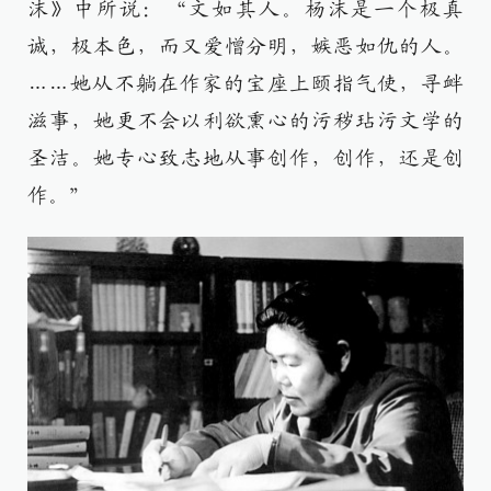
沫》中所说：“文如其人。杨沫是一个极真
诚，极本色，而又爱憎分明，嫉恶如仇的人。
……她从不躺在作家的宝座上颐指气使，寻衅
滋事，她更不会以利欲熏心的污秽玷污文学的
圣洁。她专心致志地从事创作，创作，还是创
作。”