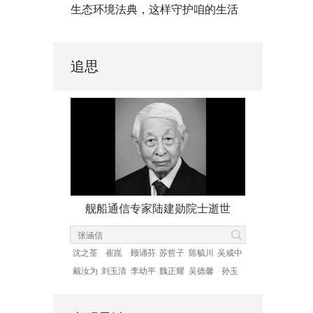
生态环境法典，这样守护咱的生活
追思
舰船通信专家陆建勋院士逝世
沈之荃
崔崑
顾诵芬
苏哲子
陈毓川
吴咸中
戴汝为
刘玉清
李幼平
魏正耀
吴德馨
孙玉