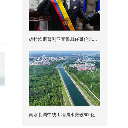
德拉埃斯普列亚宣誓就任哥伦比亚总统
南水北调中线工程调水突破800亿立方米