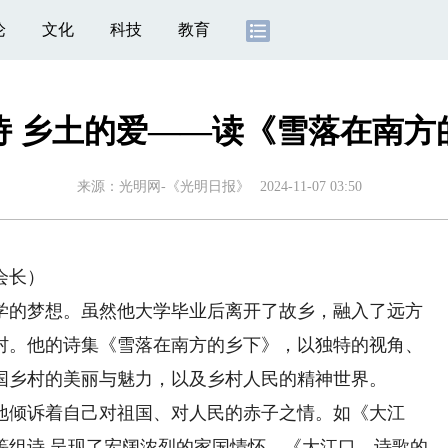
论
文化
科技
教育
诗 乡土的爱——读《雪落在南方
来源：
光明网-《光明日报》
2024-11-07 03:50
会长）
的梦想。虽然他大学毕业后离开了故乡，融入了远方
村。他的诗集《雪落在南方的乡下》，以独特的视角、
国乡村的美丽与魅力，以及乡村人民的精神世界。
倾诉着自己对祖国、对人民的赤子之情。如《大江
等组诗,呈现了宏阔浓烈的家国情怀。《大江口，诗歌的