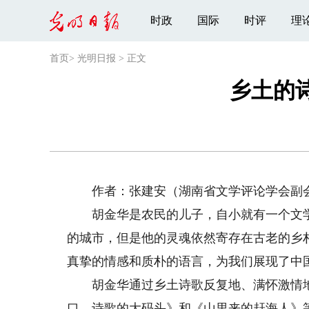
时政
国际
时评
理
首页
>
光明日报
>
正文
乡土的
作者：张建安（湖南省文学评论学会副
胡金华是农民的儿子，自小就有一个文学
的城市，但是他的灵魂依然寄存在古老的乡
真挚的情感和质朴的语言，为我们展现了中
胡金华通过乡土诗歌反复地、满怀激情地
口，诗歌的大码头》和《山里来的赶海人》