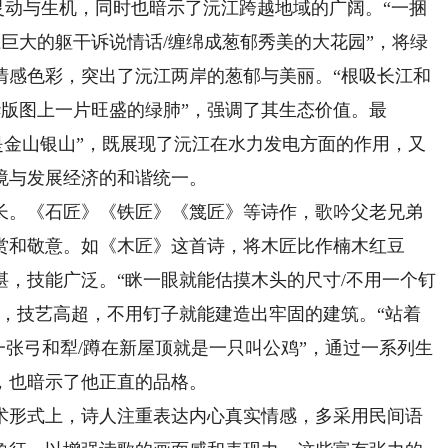
的灵动与生机，同时也暗示了沅江跨越地域的广阔。“一捆
江巨大的躯干诉说情话/缠绵成葱郁秀美的大花园”，将绿
情感色彩，突出了沅江两岸的葱郁与美丽。“根吸长江和
华版图上一片旺盛的绿肺”，强调了其生态价值。最
是金山银山”，既展现了沅江在水力发电方面的作用，又
境与发展经济的和谐统一。
。《石匠》《铁匠》《篾匠》等诗作，歌吟父老兄弟
赏和敬意。如《木匠》这首诗，将木匠比作楠木红豆
，技能广泛。“眯一眼就能估摸木头的尺寸/不用一个钉
准，技艺高超，不用钉子就能建造出牢固的建筑。“站着
一张弓和犁/蹲在新屋顶就是一只叫公鸡”，通过一系列生
，也暗示了他正直的品格。
形式上，诗人注重表达内心真实情感，多采用民间语