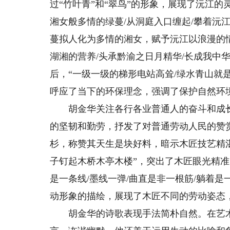
过“竹叶青”和“翠鸟”的形象，展现了沅江
湘女般多情的绿蔓/从洞庭入口缠起/攀着沅
蔓拟人化为多情的湘女，赋予沅江以浪漫的
湖湘的营养/头承黔渝之日月精华/长成我中
后，“一级一级的梯形电站高耸/绿水青山就
呼应了当下的环保理念，强调了保护自然环
胡金华关注各行各业普通人的奋斗和成长
的坚韧和勤劳，抒发了对普通劳动人民的赞
杉，称赞其天生是块好料，暗示木匠技艺精湛
子钉起木桥木亭木楼”，突出了木匠眼光精
是一条线/墨线一弹/曲直是非一根筋/躺着是
动形象的描绘，展现了木匠不同的劳动姿态
胡金华的诗歌表现手法简朴自然。在艺术