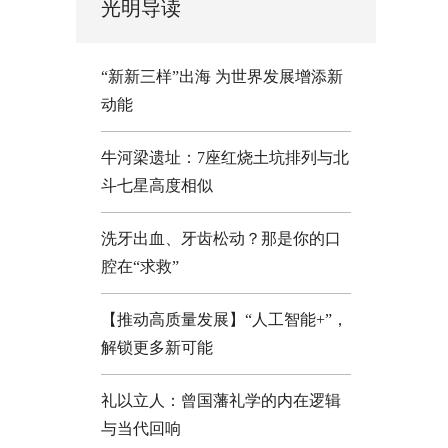
光明导读
“新新三样”出海 为世界发展增添新
动能
牛河梁遗址：7座红烧土坑排列与北
斗七星高度相似
洗牙出血、牙齿松动？那是你的口
腔在“求救”
【推动高质量发展】“人工智能+”，
解锁更多新可能
礼以立人：曾国藩礼学的内在逻辑
与当代回响