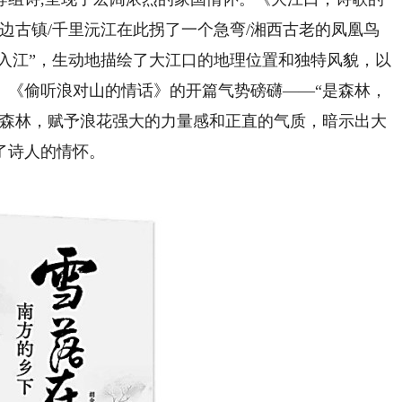
边古镇/千里沅江在此拐了一个急弯/湘西古老的凤凰鸟
入江”，生动地描绘了大江口的地理位置和独特风貌，以
。《偷听浪对山的情话》的开篇气势磅礴——“是森林，
为森林，赋予浪花强大的力量感和正直的气质，暗示出大
了诗人的情怀。