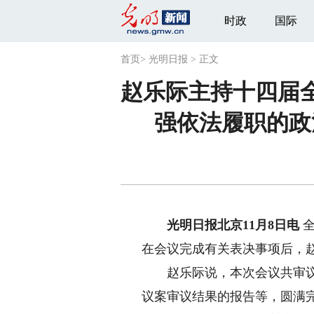
时政
国际
首页
>
光明日报
>
正文
赵乐际主持十四届
强依法履职的政
光明日报北京11月8日电
全
在会议完成有关表决事项后，
赵乐际说，本次会议共审议1
议案审议结果的报告等，圆满