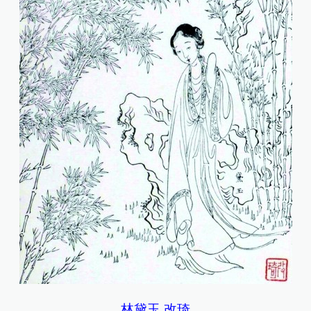
林黛玉 改琦