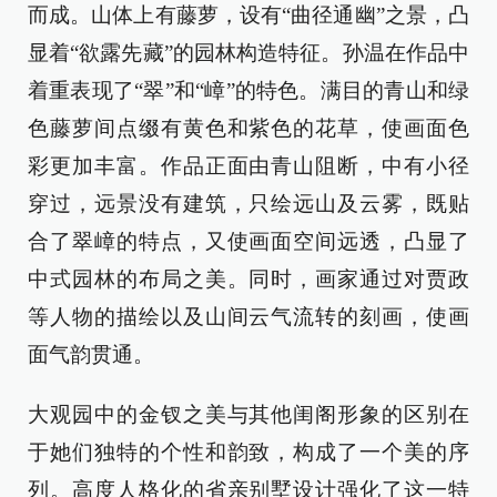
而成。山体上有藤萝，设有“曲径通幽”之景，凸
显着“欲露先藏”的园林构造特征。孙温在作品中
着重表现了“翠”和“嶂”的特色。满目的青山和绿
色藤萝间点缀有黄色和紫色的花草，使画面色
彩更加丰富。作品正面由青山阻断，中有小径
穿过，远景没有建筑，只绘远山及云雾，既贴
合了翠嶂的特点，又使画面空间远透，凸显了
中式园林的布局之美。同时，画家通过对贾政
等人物的描绘以及山间云气流转的刻画，使画
面气韵贯通。
大观园中的金钗之美与其他闺阁形象的区别在
于她们独特的个性和韵致，构成了一个美的序
列。高度人格化的省亲别墅设计强化了这一特