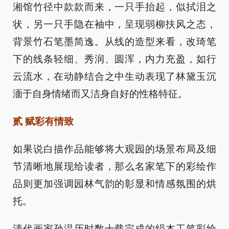
湘馆竹径中款款而来，一只手抬起，似拭泪之
状，另一只手隐在袖中，呈现弱柳扶风之态，
背景竹石笔墨简逸。从线的造型来看，改琦笔
下的线条轻细、秀润、圆浑，内力充盈，如行
云流水，在动静结合之中生动表现了林黛玉沉
湎于自身情绪而又洁身自好的性格特征。
贰 赋彩有情致
如果说白描作品能够将大观园的场景布局及细
节清晰地展现给读者，那么名家笔下的彩绘作
品则更加强调园林气韵的彰显和情感氛围的烘
托。
清代画家孙温历时数十载完成的绢本工笔彩绘