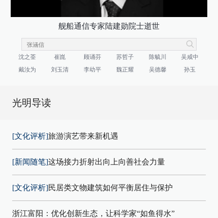
舰船通信专家陆建勋院士逝世
沈之荃
崔崑
顾诵芬
苏哲子
陈毓川
吴咸中
戴汝为
刘玉清
李幼平
魏正耀
吴德馨
孙玉
光明导读
[文化评析]
旅游演艺带来新机遇
[新闻随笔]
这场接力折射出向上向善社会力量
[文化评析]
民居类文物建筑如何平衡居住与保护
浙江富阳：优化创新生态，让科学家“如鱼得水”