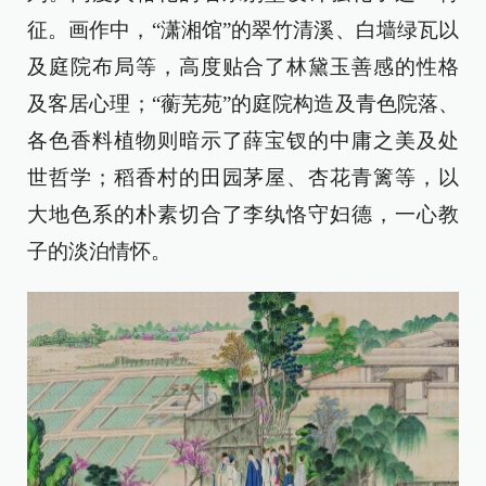
征。画作中，“潇湘馆”的翠竹清溪、白墙绿瓦以
及庭院布局等，高度贴合了林黛玉善感的性格
及客居心理；“蘅芜苑”的庭院构造及青色院落、
各色香料植物则暗示了薛宝钗的中庸之美及处
世哲学；稻香村的田园茅屋、杏花青篱等，以
大地色系的朴素切合了李纨恪守妇德，一心教
子的淡泊情怀。