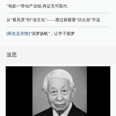
"电影+"带动产业链,再证无可取代
从“看风景”到“读文化”——透过新疆看“访古游”升温
[民生总关情]
“深梦扬帆”，让学子圆梦
追思