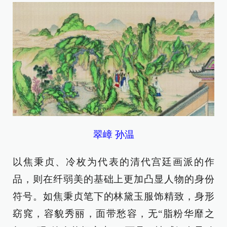
翠嶂 孙温
以焦秉贞、冷枚为代表的清代宫廷画派的作
品，则在纤弱美的基础上更加凸显人物的身份
符号。如焦秉贞笔下的林黛玉服饰精致，身形
窈窕，容貌秀丽，面带愁容，无“脂粉华靡之