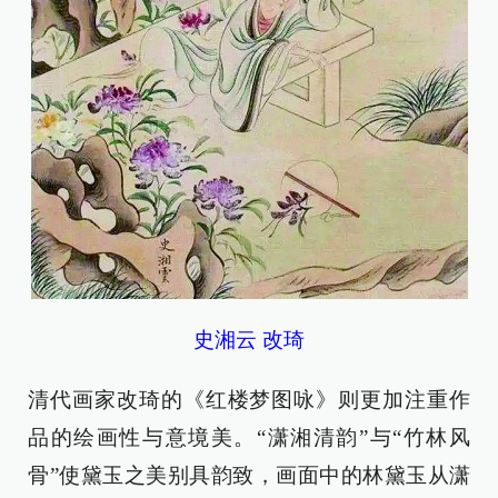
史湘云 改琦
清代画家改琦的《红楼梦图咏》则更加注重作
品的绘画性与意境美。“潇湘清韵”与“竹林风
骨”使黛玉之美别具韵致，画面中的林黛玉从潇