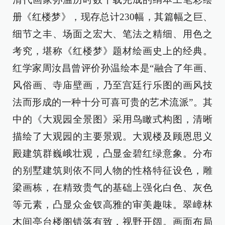
册《红楼梦》，现存总计230幅，其篇幅之巨、
细节之丰、场面之宏大、笔法之精细、用色之
考究，堪称《红楼梦》题材绘画史上的经典。
红学家周汝昌曾评价孙温绘本是“融合了年画、
风俗画、寺庙壁画，乃至宫廷行乐图的画风技
法而形成的一种十分可喜可贵的艺术流派”。其
中的《大观园全景图》采用鸟瞰式构图，清晰
描绘了大观园的主要景观。大观楼及顾恩思义
殿建筑群巍峨壮观，凸显金碧红绿意象。分布
的别墅建筑则依不同人物的性格特征设色，雕
梁画栋，在精致贵气的基础上强化白色、灰色
等元素，凸显众金钗高雅的审美趣味。翠嶂林
木间亭台楼阁错落有致，视野开阔。画面布局