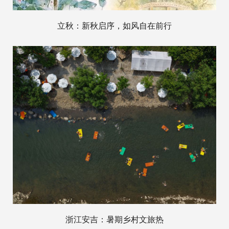
立秋：新秋启序，如风自在前行
浙江安吉：暑期乡村文旅热