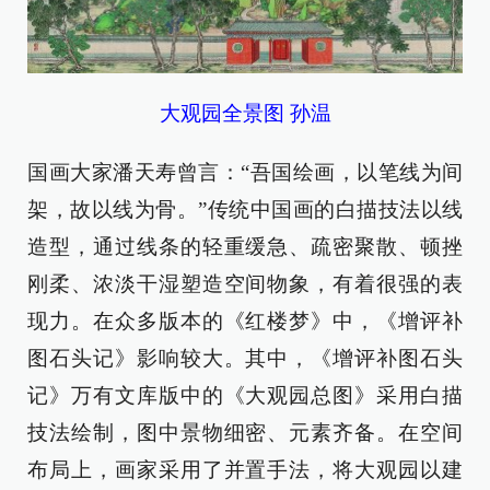
大观园全景图 孙温
国画大家潘天寿曾言：“吾国绘画，以笔线为间
架，故以线为骨。”传统中国画的白描技法以线
造型，通过线条的轻重缓急、疏密聚散、顿挫
刚柔、浓淡干湿塑造空间物象，有着很强的表
现力。在众多版本的《红楼梦》中，《增评补
图石头记》影响较大。其中，《增评补图石头
记》万有文库版中的《大观园总图》采用白描
技法绘制，图中景物细密、元素齐备。在空间
布局上，画家采用了并置手法，将大观园以建