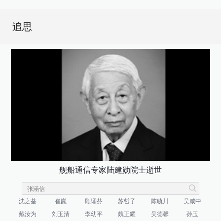
追思
舰船通信专家陆建勋院士逝世
沈之荃
崔崑
顾诵芬
苏哲子
陈毓川
吴咸中
戴汝为
刘玉清
李幼平
魏正耀
吴德馨
孙玉