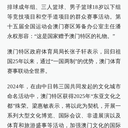
排球成年组、三人篮球、男子篮球18岁以下组
等竞技项目和空手道项目的群众赛事活动。第
十五届全国运动会澳门赛区筹备办公室主任潘
永权形容：“这是国家赠予澳门特区的礼物。”
澳门特区政府体育局局长张子轩表示，回归祖
国25年以来，通过“一国两制”的优势，澳门体育
赛事联动全世界。
2024年，在由中日韩三国共同发起的文化城市
命名活动中，澳门特区获得2025年“东亚文化之
都”殊荣。梁惠敏表示，将以此为契机，开展一
系列大型文化博览、国际会议、非遗展演以及
体育和旅游盛事等活动，加强澳门文化的国际