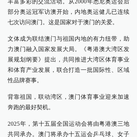
丰富多彩的交流活动。从2000年悉尼奥运会后
部分奥运冠军访澳开始，内地奥运健儿已连续
七次访问澳门。这是国家对于澳门的关爱。
文体成为联结澳门与祖国内地的有力纽带，助
力澳门融入国家发展大局。《粤港澳大湾区发
展规划纲要》提出，共同推进大湾区体育事业
和体育产业发展，联合打造一批国际性、区域
性品牌赛事。
背靠祖国，联动湾区，澳门体育事业迎来加速
奔跑的最好契机。
2025年，第十五届全国运动会将由粤港澳三地
共同承办。澳门将承办十五运会乒乓球、女子