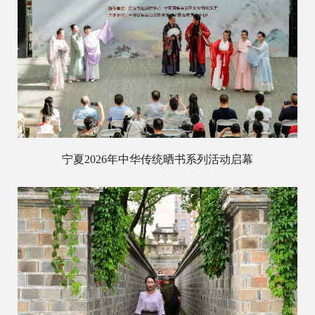
宁夏2026年中华传统晒书系列活动启幕