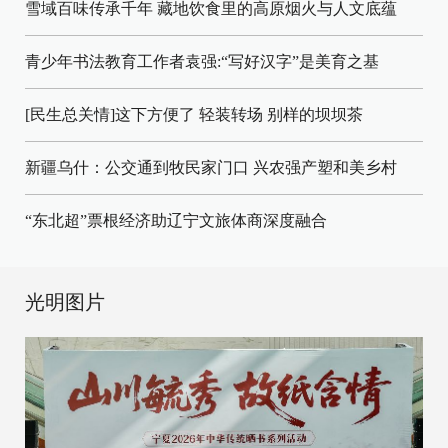
雪域百味传承千年 藏地饮食里的高原烟火与人文底蕴
青少年书法教育工作者袁强:“写好汉字”是美育之基
[民生总关情]这下方便了
轻装转场
别样的坝坝茶
新疆乌什：公交通到牧民家门口
兴农强产塑和美乡村
“东北超”票根经济助辽宁文旅体商深度融合
光明图片