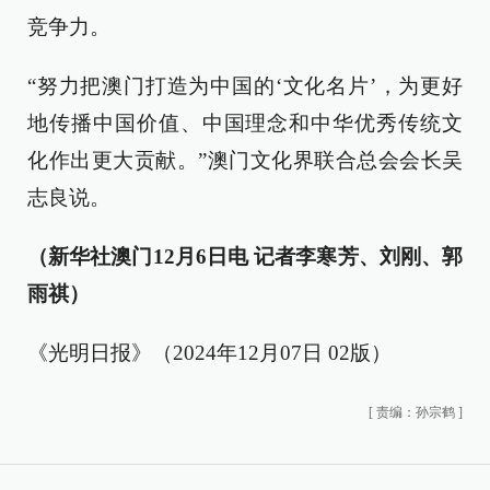
竞争力。
“努力把澳门打造为中国的‘文化名片’，为更好
地传播中国价值、中国理念和中华优秀传统文
化作出更大贡献。”澳门文化界联合总会会长吴
志良说。
（新华社澳门12月6日电 记者李寒芳、刘刚、郭
雨祺）
《光明日报》（2024年12月07日 02版）
[
责编：孙宗鹤
]