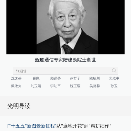
舰船通信专家陆建勋院士逝世
沈之荃
崔崑
顾诵芬
苏哲子
陈毓川
吴咸中
戴汝为
刘玉清
李幼平
魏正耀
吴德馨
孙玉
光明导读
["十五五"新图景新征程]
从"遍地开花"到"精耕细作"