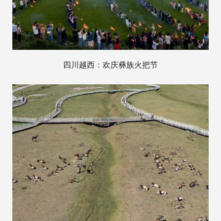
四川越西：欢庆彝族火把节