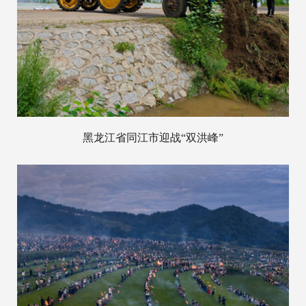
黑龙江省同江市迎战“双洪峰”