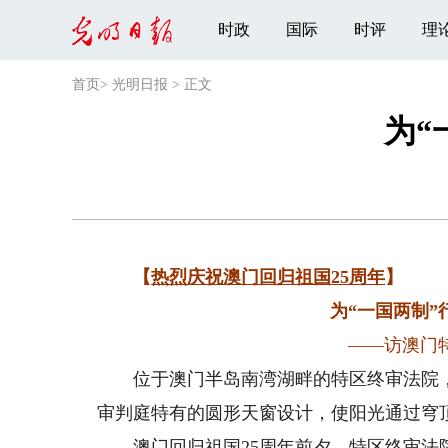
时政
国际
时评
理
首页
>
光明日报
>
正文
为“
【
热烈庆祝澳门回归祖国25周年
】
为“一国两制
——访澳门
位于澳门半岛南湾湖畔的特区终审法院，
审判庭特有的圆形天窗设计，使阳光通过穹
澳门回归祖国25周年前夕，特区终审法院