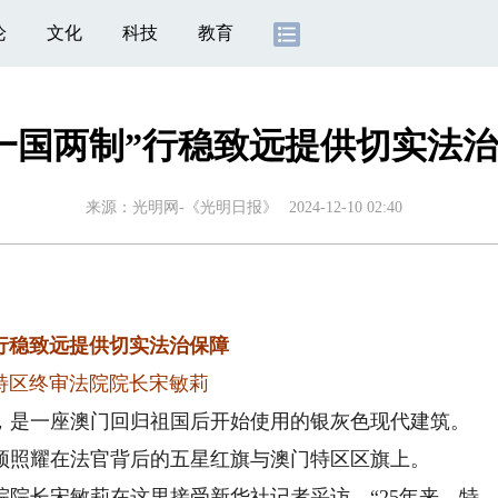
论
文化
科技
教育
一国两制”行稳致远提供切实法
来源：
光明网-《光明日报》
2024-12-10 02:40
”行稳致远提供切实法治保障
特区终审法院院长宋敏莉
是一座澳门回归祖国后开始使用的银灰色现代建筑。
顶照耀在法官背后的五星红旗与澳门特区区旗上。
院长宋敏莉在这里接受新华社记者采访。“25年来，特