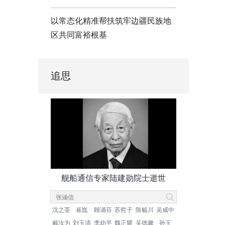
以常态化精准帮扶筑牢边疆民族地
区共同富裕根基
追思
舰船通信专家陆建勋院士逝世
沈之荃
崔崑
顾诵芬
苏哲子
陈毓川
吴咸中
戴汝为
刘玉清
李幼平
魏正耀
吴德馨
孙玉