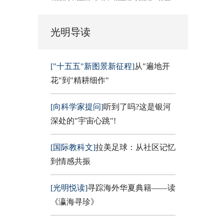
光明导读
["十五五"新图景新征程]
从"遍地开
花"到"精耕细作"
[向科学家提问]
听到了吗?这是银河
深处的"宇宙心跳"!
[国际教科文]
拉美足球：从社区记忆
到情感共振
[光明悦读]
寻踪海外华夏典籍——读
《瀛海寻珍》