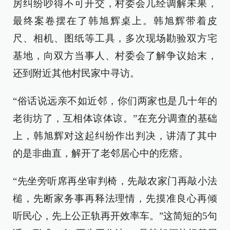
房纠纷吵得不可开交，村委会几经调解未果，
最终案卷摆在了韩旭辉桌上。韩旭辉带着皮
尺、相机、图纸等工具，多次现场勘验双方宅
基地，向双方当事人、村委会了解争议始末，
还到附近其他村民家中寻访。
“俗话说远亲不如近邻，你们两家也是几十年的
老街坊了，互相体谅体谅。”在充分调查的基础
上，韩旭辉对这起纠纷作出判决，讲清了其中
的是非曲直，解开了老邻居心中的疙瘩。
“先坐旁听席再坐审判椅，先敲农家门再敲小法
槌，先断家务事再释法理情，先摸准良心再倾
听民心，先上公正轨再开效率车。”这简短的5句