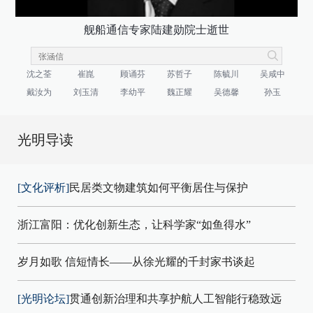
舰船通信专家陆建勋院士逝世
沈之荃
崔崑
顾诵芬
苏哲子
陈毓川
吴咸中
戴汝为
刘玉清
李幼平
魏正耀
吴德馨
孙玉
光明导读
[文化评析]
民居类文物建筑如何平衡居住与保护
浙江富阳：优化创新生态，让科学家“如鱼得水”
岁月如歌 信短情长——从徐光耀的千封家书谈起
[光明论坛]
贯通创新治理和共享护航人工智能行稳致远