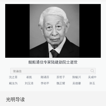
舰船通信专家陆建勋院士逝世
沈之荃
崔崑
顾诵芬
苏哲子
陈毓川
吴咸中
戴汝为
刘玉清
李幼平
魏正耀
吴德馨
孙玉
光明导读