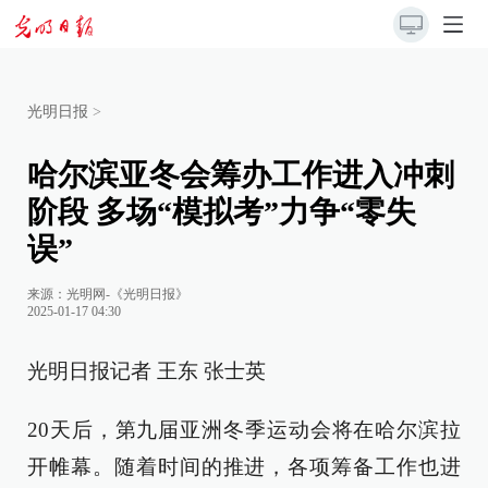
光明日报
>
哈尔滨亚冬会筹办工作进入冲刺
阶段 多场“模拟考”力争“零失
误”
来源：
光明网-《光明日报》
2025-01-17 04:30
光明日报记者 王东 张士英
20天后，第九届亚洲冬季运动会将在哈尔滨拉
开帷幕。随着时间的推进，各项筹备工作也进