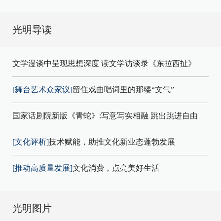
光明导读
文学漫谈中呈现思想深度 读文学访谈录《东拉西扯》
[舞台艺术众家议]
留住戏曲唱词里的那缕“文气”
国家话剧院新版《青蛇》:写意写实相融 跳出跳进自由
[文化评析]
技术赋能，助推文化新业态蓬勃发展
[推动高质量发展]
文化消费，点亮美好生活
光明图片