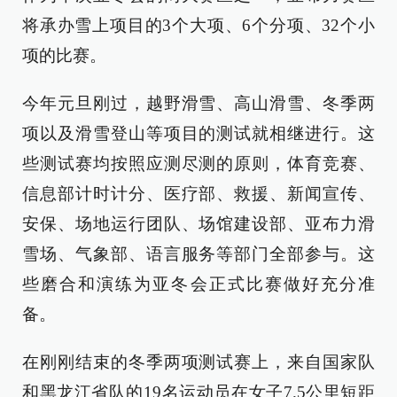
将承办雪上项目的3个大项、6个分项、32个小
项的比赛。
今年元旦刚过，越野滑雪、高山滑雪、冬季两
项以及滑雪登山等项目的测试就相继进行。这
些测试赛均按照应测尽测的原则，体育竞赛、
信息部计时计分、医疗部、救援、新闻宣传、
安保、场地运行团队、场馆建设部、亚布力滑
雪场、气象部、语言服务等部门全部参与。这
些磨合和演练为亚冬会正式比赛做好充分准
备。
在刚刚结束的冬季两项测试赛上，来自国家队
和黑龙江省队的19名运动员在女子7.5公里短距