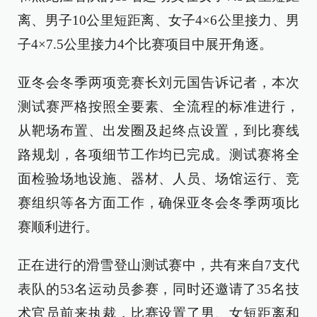
离、男子10公里短距离、女子4×6公里接力、男
子4×7.5公里接力4个比赛项目中展开角逐。
亚冬会冬季两项竞赛长刘元国告诉记者，本次
测试赛严格按照全要素、全流程的标准进行，
从靶场布置、出发圈及起终点设置，到比赛线
路规划，各项细节工作均已完成。测试赛将全
面检验场地设施、器材、人员、场馆运行、竞
赛组织等各方面工作，确保亚冬会冬季两项比
赛顺利进行。
正在进行的滑雪登山测试赛中，共有来自7支代
表队的53名运动员参赛，同时还邀请了35名技
术官员前来执裁，比赛设置了男、女短距离和