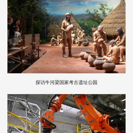
探访牛河梁国家考古遗址公园