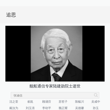
追思
舰船通信专家陆建勋院士逝世
沈之荃
崔崑
顾诵芬
苏哲子
陈毓川
吴咸中
戴汝为
刘玉清
李幼平
魏正耀
吴德馨
孙玉