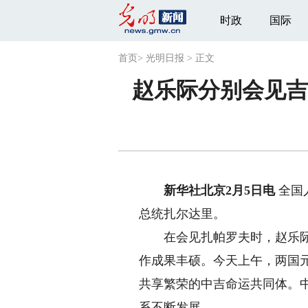
时政
国际
首页
>
光明日报
>
正文
赵乐际分别会见吉
新华社北京2月5日电
全国
总统扎尔达里。
在会见扎帕罗夫时，赵乐际表
作成果丰硕。今天上午，两国
共享繁荣的中吉命运共同体。
系不断发展。