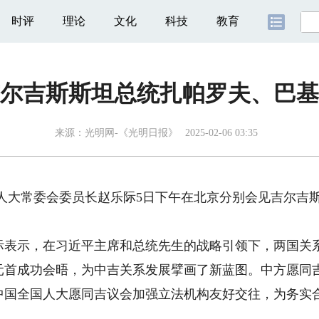
时评
理论
文化
科技
教育
尔吉斯斯坦总统扎帕罗夫、巴基
来源：
光明网-《光明日报》
2025-02-06 03:35
人大常委会委员长赵乐际5日下午在北京分别会见吉尔吉
示，在习近平主席和总统先生的战略引领下，两国关系
元首成功会晤，为中吉关系发展擘画了新蓝图。中方愿同
中国全国人大愿同吉议会加强立法机构友好交往，为务实