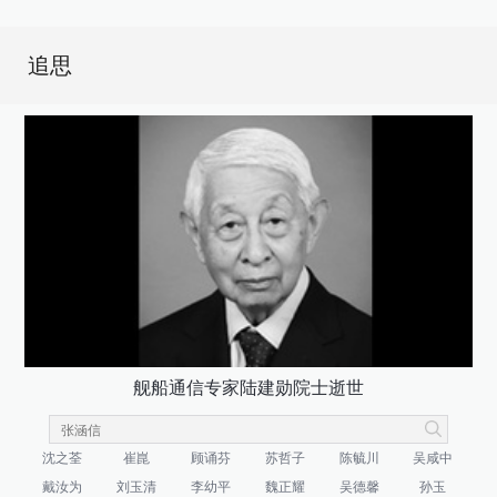
追思
舰船通信专家陆建勋院士逝世
沈之荃
崔崑
顾诵芬
苏哲子
陈毓川
吴咸中
戴汝为
刘玉清
李幼平
魏正耀
吴德馨
孙玉