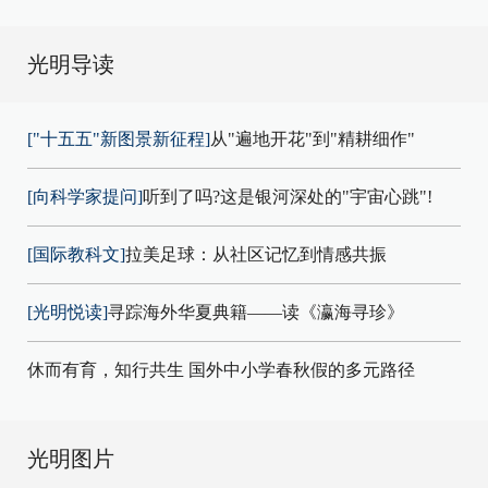
光明导读
["十五五"新图景新征程]
从"遍地开花"到"精耕细作"
[向科学家提问]
听到了吗?这是银河深处的"宇宙心跳"!
[国际教科文]
拉美足球：从社区记忆到情感共振
[光明悦读]
寻踪海外华夏典籍——读《瀛海寻珍》
休而有育，知行共生 国外中小学春秋假的多元路径
光明图片