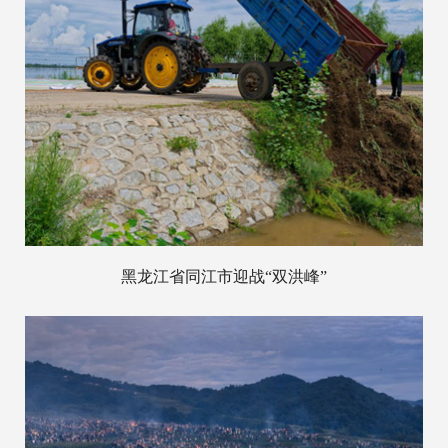
黑龙江省同江市迎战“双洪峰”