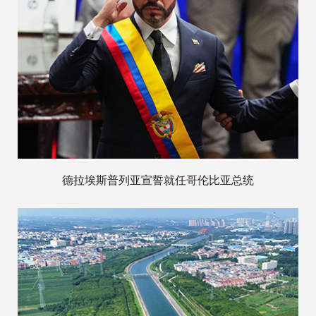
德拉埃斯普列亚宣誓就任哥伦比亚总统