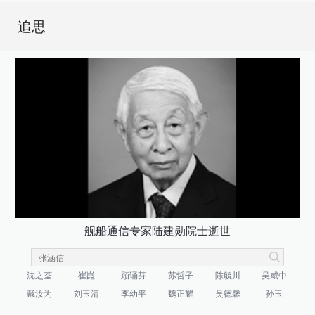
追思
舰船通信专家陆建勋院士逝世
沈之荃
崔崑
顾诵芬
苏哲子
陈毓川
吴咸中
戴汝为
刘玉清
李幼平
魏正耀
吴德馨
孙玉