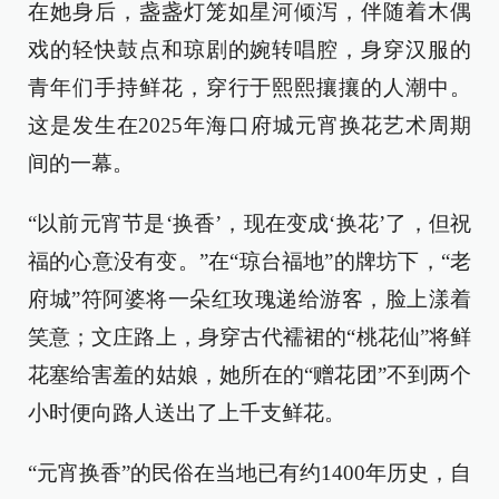
在她身后，盏盏灯笼如星河倾泻，伴随着木偶
戏的轻快鼓点和琼剧的婉转唱腔，身穿汉服的
青年们手持鲜花，穿行于熙熙攘攘的人潮中。
这是发生在2025年海口府城元宵换花艺术周期
间的一幕。
“以前元宵节是‘换香’，现在变成‘换花’了，但祝
福的心意没有变。”在“琼台福地”的牌坊下，“老
府城”符阿婆将一朵红玫瑰递给游客，脸上漾着
笑意；文庄路上，身穿古代襦裙的“桃花仙”将鲜
花塞给害羞的姑娘，她所在的“赠花团”不到两个
小时便向路人送出了上千支鲜花。
“元宵换香”的民俗在当地已有约1400年历史，自