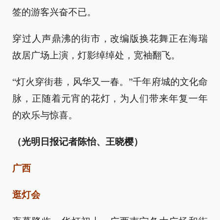
签的游客兴奋不已。
穿过人声鼎沸的街市，改编版换花舞正在海瑞
故居广场上演，灯影绰绰处，宽袖翻飞。
“灯火穿街巷，风华又一春。”千年府城的文化命
脉，正随着元宵的花灯，为人们带来年复一年
的欢乐与惊喜。
（光明日报记者陈怡、王晓樱）
广西
逛灯会