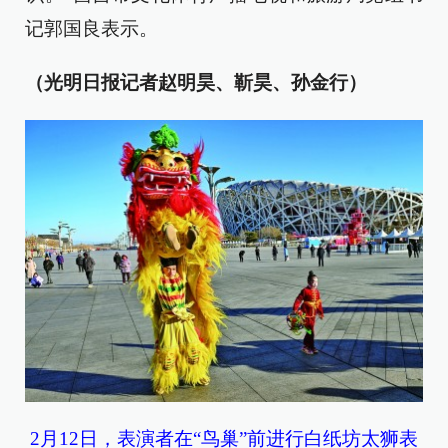
记郭国良表示。
（光明日报记者赵明昊、靳昊、孙金行）
2月12日，表演者在“鸟巢”前进行白纸坊太狮表