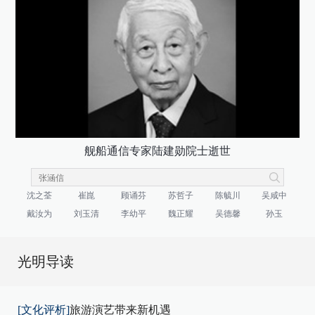
舰船通信专家陆建勋院士逝世
沈之荃
崔崑
顾诵芬
苏哲子
陈毓川
吴咸中
戴汝为
刘玉清
李幼平
魏正耀
吴德馨
孙玉
光明导读
[文化评析]
旅游演艺带来新机遇