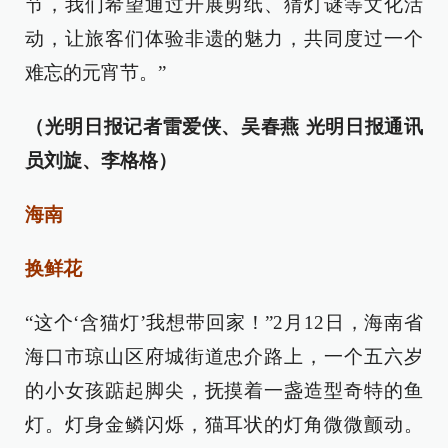
节，我们希望通过开展剪纸、猜灯谜等文化活
动，让旅客们体验非遗的魅力，共同度过一个
难忘的元宵节。”
（光明日报记者雷爱侠、吴春燕 光明日报通讯
员刘旋、李格格）
海南
换鲜花
“这个‘含猫灯’我想带回家！”2月12日，海南省
海口市琼山区府城街道忠介路上，一个五六岁
的小女孩踮起脚尖，抚摸着一盏造型奇特的鱼
灯。灯身金鳞闪烁，猫耳状的灯角微微颤动。