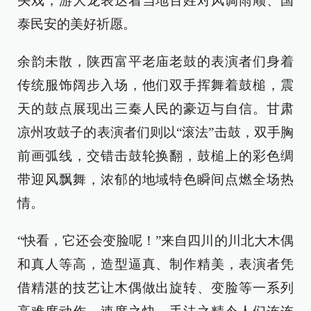
头戏，游大龙表达着当地百姓对风调雨顺、国
泰民安的美好祈愿。
余韵未散，陕西富平老庙老鼓的表演者们身着
传统服饰阔步入场，他们双手挥舞着鼓槌，震
天的鼓点展现出三秦人民的豪迈与自信。甘肃
凉州攻鼓子的表演者们则以“滚法”击鼓，双手胸
前画弧线，交错击鼓轮换翻，鼓槌上的彩色绸
带迎风飘舞，浓郁的地域特色瞬间点燃全场热
情。
“快看，它还会变脸呢！”来自四川的川北大木偶
和真人等高，造型逼真、制作精美，表演者凭
借精湛的技艺让木偶做出旋转、变脸等一系列