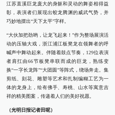
江苏直溪巨龙庞大的身躯和灵动的舞姿相得益
彰，表演者们展现出蛟龙腾渊的威武气势，并
巧妙地摆出“天下太平”字样。
“大伙加把劲哟，让龙飞起来！”作为整场展演活
动的压轴大戏，浙江浦江板凳龙在领舞者的呼
喊声中舞动起来。伴随着鼓点节奏，129位表演
者肩扛由66节板凳串联而成的巨龙，熟练变
换“一字长龙阵”“大团圆”等阵式，绕场奔走。集
剪纸、刻花、雕塑等艺术和扎制编糊工艺为一
体的龙身上，绘有佛手、寿桃、山水等寓意吉
祥的精美图案，传递着人们的美好祝愿。
（光明日报记者田呢）