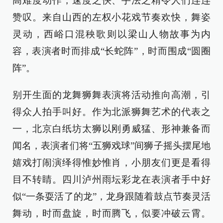
高难度动作，速度之快、手法之精令人们连连
赞叹。来自山西的左权小花戏节奏欢快，舞姿
灵动，西峪口混秧歌则以梁山人物故事为内
容，表演者时而排成“长蛇阵”，时而围成“圆圈
阵”。
别开生面的龙舞狮舞表演将活动推向高潮，引
得众人拍手叫好。作为北派狮舞艺术的代表之
一，北京白纸坊太狮以刚勇威猛、形神兼备而
闻名，表演者们将“五狮戏球”间狮子摇头摆尾地
嬉戏打闹演绎得惟妙惟肖，小朋友们更是看得
目不转睛。四川泸州雨坛彩龙在表演者手中好
似“一条耍活了的龙”，龙身跟随着鼓点节奏灵活
舞动，时而盘旋，时而腾飞，似要冲破云霄。