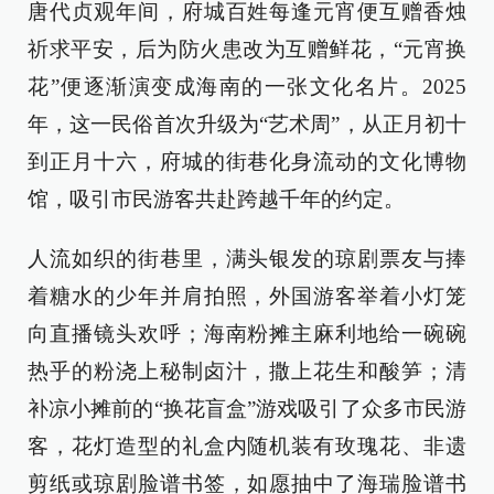
唐代贞观年间，府城百姓每逢元宵便互赠香烛
祈求平安，后为防火患改为互赠鲜花，“元宵换
花”便逐渐演变成海南的一张文化名片。2025
年，这一民俗首次升级为“艺术周”，从正月初十
到正月十六，府城的街巷化身流动的文化博物
馆，吸引市民游客共赴跨越千年的约定。
人流如织的街巷里，满头银发的琼剧票友与捧
着糖水的少年并肩拍照，外国游客举着小灯笼
向直播镜头欢呼；海南粉摊主麻利地给一碗碗
热乎的粉浇上秘制卤汁，撒上花生和酸笋；清
补凉小摊前的“换花盲盒”游戏吸引了众多市民游
客，花灯造型的礼盒内随机装有玫瑰花、非遗
剪纸或琼剧脸谱书签，如愿抽中了海瑞脸谱书