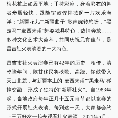
梅花桩上如履平地；手持彩扇，身着彩衣的舞
者步履轻快，跟随锣鼓铿锵掀起一片欢乐海
洋；“新疆花儿”“新疆曲子”歌声婉转悠扬，“黑
走马”“麦西来甫”舞姿独具特色，热情奔放……
多种文化艺术大荟萃，共同庆祝元宵佳节，是
昌吉社火表演赛的一大特色。
昌吉市社火表演赛已有42年的历史。相传，清
乾隆年间，陕甘移民将秧歌、高跷、锣鼓带入
天山北麓，与新疆本土的“麦西来甫”“黑走马”碰
撞交融，形成了独特的“新疆社火”。自1983年
起，当地政府每年正月十五元宵节都以竞赛的
形式开展社火表演。每到这一天，大家都会约
上三五好友一起去观看社火表演。2021年5月，