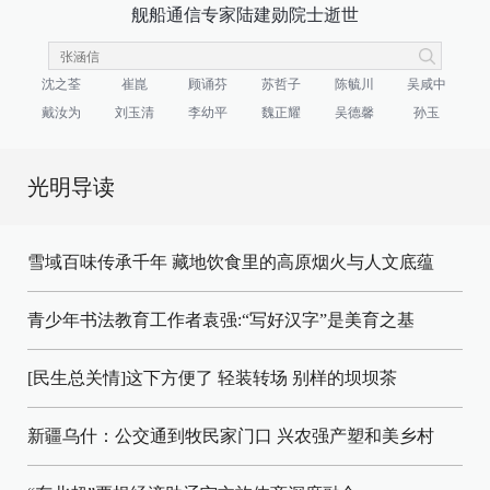
舰船通信专家陆建勋院士逝世
沈之荃
崔崑
顾诵芬
苏哲子
陈毓川
吴咸中
戴汝为
刘玉清
李幼平
魏正耀
吴德馨
孙玉
光明导读
雪域百味传承千年 藏地饮食里的高原烟火与人文底蕴
青少年书法教育工作者袁强:“写好汉字”是美育之基
[民生总关情]这下方便了
轻装转场
别样的坝坝茶
新疆乌什：公交通到牧民家门口
兴农强产塑和美乡村