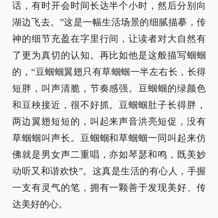
话，有时开会时间长达半个小时，然后分别向
湖边飞去。”这是一幅生活场景的细腻描摹，传
神的细节充盈在字里行间，让读者对大自然有
了更为真切的认知。再比如他是这般描写蝈蝈
的，“豆蝈蝈翼翅只有草蝈蝈一半左右长，长得
短胖，叫声清脆，节奏感强。豆蝈蝈的绿颜色
和豆秧接近，很不好抓。豆蝈蝈肚子长得胖，
两边翼翅短短的，叫起来声音洪亮短促，没有
草蝈蝈叫声长。豆蝈蝈和草蝈蝈一同叫起来仿
佛就是男女声二重唱，亦如琴瑟和鸣，既美妙
动听又和谐欢快”。这真是生活的有心人，手握
一支有灵气的笔，拥有一颗善于发现美好、传
达美好的心。