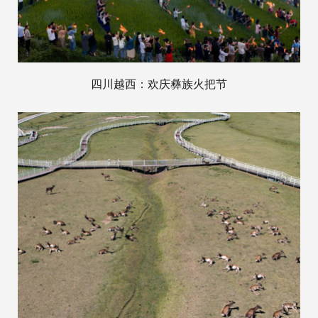
四川越西：欢庆彝族火把节