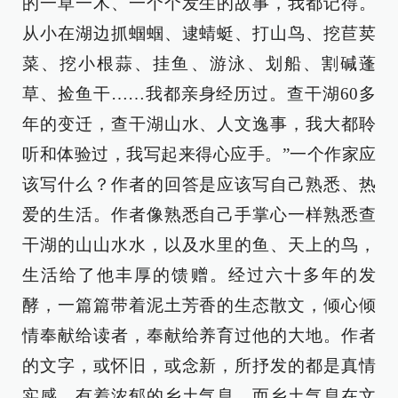
的一草一木、一个个发生的故事，我都记得。
从小在湖边抓蝈蝈、逮蜻蜓、打山鸟、挖苣荬
菜、挖小根蒜、挂鱼、游泳、划船、割碱蓬
草、捡鱼干……我都亲身经历过。查干湖60多
年的变迁，查干湖山水、人文逸事，我大都聆
听和体验过，我写起来得心应手。”一个作家应
该写什么？作者的回答是应该写自己熟悉、热
爱的生活。作者像熟悉自己手掌心一样熟悉查
干湖的山山水水，以及水里的鱼、天上的鸟，
生活给了他丰厚的馈赠。经过六十多年的发
酵，一篇篇带着泥土芳香的生态散文，倾心倾
情奉献给读者，奉献给养育过他的大地。作者
的文字，或怀旧，或念新，所抒发的都是真情
实感，有着浓郁的乡土气息。而乡土气息在文