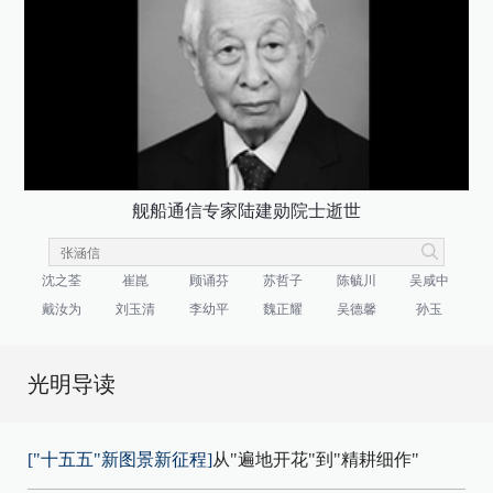
舰船通信专家陆建勋院士逝世
沈之荃
崔崑
顾诵芬
苏哲子
陈毓川
吴咸中
戴汝为
刘玉清
李幼平
魏正耀
吴德馨
孙玉
光明导读
["十五五"新图景新征程]
从"遍地开花"到"精耕细作"