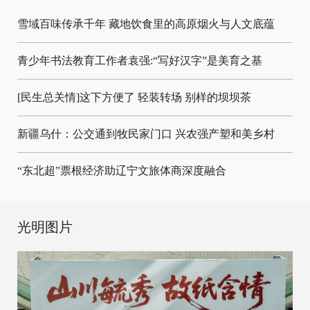
雪域百味传承千年 藏地饮食里的高原烟火与人文底蕴
青少年书法教育工作者袁强:“写好汉字”是美育之基
[民生总关情]这下方便了
轻装转场
别样的坝坝茶
新疆乌什：公交通到牧民家门口
兴农强产塑和美乡村
“东北超”票根经济助辽宁文旅体商深度融合
光明图片