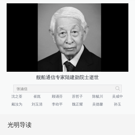
舰船通信专家陆建勋院士逝世
沈之荃
崔崑
顾诵芬
苏哲子
陈毓川
吴咸中
戴汝为
刘玉清
李幼平
魏正耀
吴德馨
孙玉
光明导读