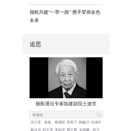
领航共建“一带一路” 携手擘画金色
未来
追思
舰船通信专家陆建勋院士逝世
沈之荃
崔崑
顾诵芬
苏哲子
陈毓川
吴咸中
戴汝为
刘玉清
李幼平
魏正耀
吴德馨
孙玉