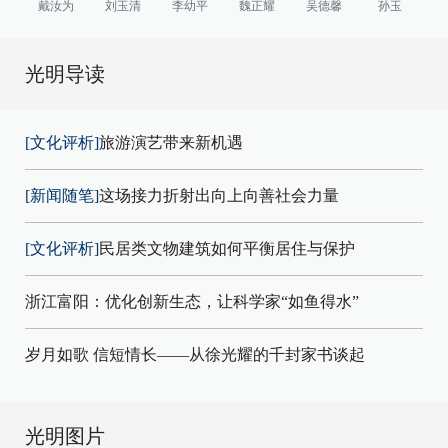
戴汝为
刘玉清
李幼平
魏正耀
吴德馨
孙玉
光明导读
[文化评析]
旅游演艺带来新机遇
[新闻随笔]
这场接力折射出向上向善社会力量
[文化评析]
民居类文物建筑如何平衡居住与保护
浙江富阳：优化创新生态，让科学家“如鱼得水”
岁月如歌 信短情长——从徐光耀的千封家书谈起
光明图片