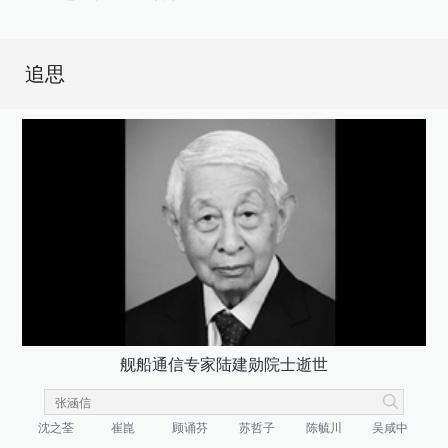
追思
舰船通信专家陆建勋院士逝世
沈之荃
崔崑
顾诵芬
苏哲子
陈毓川
吴咸中