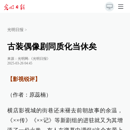
光明日报
>
古装偶像剧同质化当休矣
来源：
光明网-《光明日报》
2025-03-26 04:45
【影视锐评】
（作者：原蕊楠）
横店影视城的街巷还未褪去前朝故事的余温，
《××传》《××记》等新剧组的进驻就又为其增