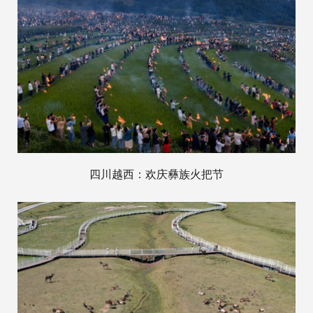
四川越西：欢庆彝族火把节