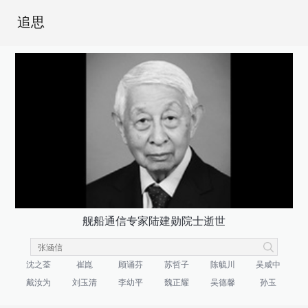
追思
舰船通信专家陆建勋院士逝世
沈之荃
崔崑
顾诵芬
苏哲子
陈毓川
吴咸中
戴汝为
刘玉清
李幼平
魏正耀
吴德馨
孙玉