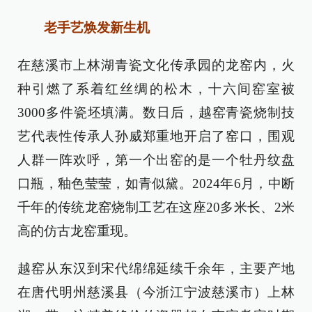
老手艺焕发新生机
在慈溪市上林湖青瓷文化传承园的龙窑内，火
种引燃了系着红丝绸的松木，十六间窑室被
3000多件瓷坯填满。数日后，越窑青瓷烧制技
艺代表性传承人孙威郑重地开启了窑口，围观
人群一阵欢呼，第一个出窑的是一个牡丹纹盘
口瓶，釉色莹莹，如青似黛。2024年6月，中断
千年的传统龙窑烧制工艺在这座20多米长、2米
高的仿古龙窑重现。
越窑从东汉到宋代绵绵延续千余年，主要产地
在唐代明州慈溪县（今浙江宁波慈溪市）上林