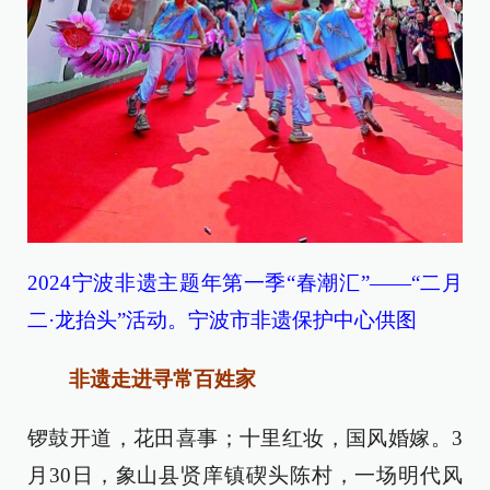
2024宁波非遗主题年第一季“春潮汇”——“二月
二·龙抬头”活动。宁波市非遗保护中心供图
非遗走进寻常百姓家
锣鼓开道，花田喜事；十里红妆，国风婚嫁。3
月30日，象山县贤庠镇碶头陈村，一场明代风